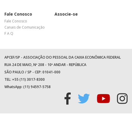
Fale Conosco
Associe-se
Fale Conosco
Canais de Comunicação
F A Q
APCEF/SP - ASSOCIAÇÃO DO PESSOAL DA CAIXA ECONÔMICA FEDERAL
RUA 24 DE MAIO, Nº 208 - 10º ANDAR - REPÚBLICA
SÃO PAULO / SP - CEP: 01041-000
TEL: +55 (11) 3017-8300
WhatsApp:
(11) 94597-5758
Acessar
Acessar
Acess
Ac
facebook
twitter
youtu
in