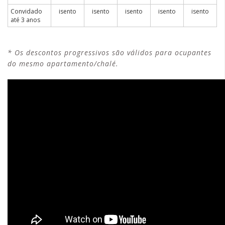
Convidado
isento
isento
isento
isento
isento
até 3 anos
* Os descontos progressivos são válidos para ocupantes
do mesmo apartamento/chalé.