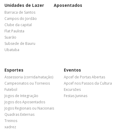
Unidades de Lazer
Aposentados
Barraca de Santos
Campos do Jordão
Clube da capital
Flat Paulista
Suarão
Subsede de Bauru
Ubatuba
Esportes
Eventos
Assessoria (corrida/natação)
Apcef de Portas Abertas
Campeonatos ou Torneios
Apcef nos Passos da Cultura
Futebol
Excursões
Jogos de Integração
Festas Juninas
Jogos dos Aposentados
Jogos Regionais ou Nacionais
Quadras Externas
Treinos
xadrez