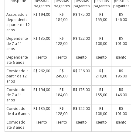
hóspede
pessoas
pessoas
pessoas
pessoas
pessoas
pagantes
pagantes
pagantes
pagantes
pagantes
Associado e
R$ 194,00
R$
R$ 175,00
R$
R$
dependente
184,00
155,00
146,00
a partir de 12
anos
Dependente
R$ 135,00
R$
R$ 122,00
R$
R$
de 7 a 11
128,00
108,00
101,00
anos
Dependente
isento
isento
isento
isento
isento
até 6 anos
Convidado a
R$ 262,00
R$
R$ 236,00
R$
R$
partir de 12
249,00
210,00
196,00
anos
Convidado
R$ 194,00
R$
R$ 175,00
R$
R$
de 7 a 11
184,00
155,00
146,00
anos
Convidado
R$ 135,00
R$
R$ 122,00
R$
R$
de 4 a 6 anos
128,00
108,00
101,00
Convidado
isento
isento
isento
isento
isento
até 3 anos