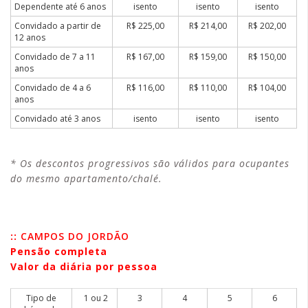
Dependente até 6 anos
isento
isento
isento
Convidado a partir de
R$ 225,00
R$ 214,00
R$ 202,00
12 anos
Convidado de 7 a 11
R$ 167,00
R$ 159,00
R$ 150,00
anos
Convidado de 4 a 6
R$ 116,00
R$ 110,00
R$ 104,00
anos
Convidado até 3 anos
isento
isento
isento
* Os descontos progressivos são válidos para ocupantes
do mesmo apartamento/chalé.
::
CAMPOS DO JORDÃO
Pensão completa
Valor da diária por pessoa
Tipo de
1 ou 2
3
4
5
6