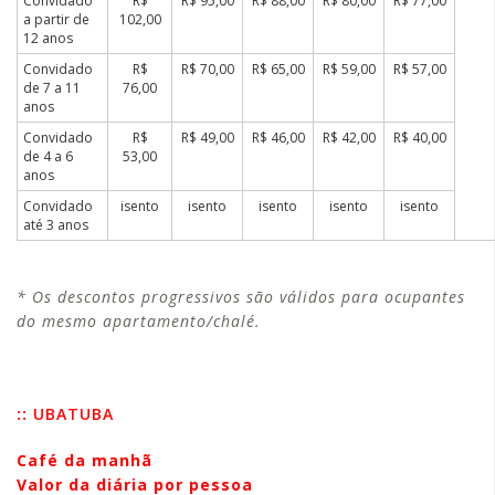
Convidado
R$
R$ 95,00
R$ 88,00
R$ 80,00
R$ 77,00
a partir de
102,00
12 anos
Convidado
R$
R$ 70,00
R$ 65,00
R$ 59,00
R$ 57,00
de 7 a 11
76,00
anos
Convidado
R$
R$ 49,00
R$ 46,00
R$ 42,00
R$ 40,00
de 4 a 6
53,00
anos
Convidado
isento
isento
isento
isento
isento
até 3 anos
* Os descontos progressivos são válidos para ocupantes
do mesmo apartamento/chalé.
::
UBATUBA
Café da manhã
Valor da diária por pessoa