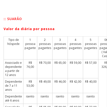
::
SUARÃO
Valor da diária por pessoa
Tipo de
1
2
3
4
5
0
hóspede
pessoa
pessoas
pessoas
pessoas
pessoas
pess
pagante
pagantes
pagantes
pagantes
pagantes
paga
( Va
Cas
Associado e
R$
R$ 70,00
R$ 65,00
R$ 59,00
R$ 57,00
R
dependente
76,00
326
a partir de
12 anos
Dependente
R$
R$ 49,00
R$ 46,00
R$ 42,00
R$ 40,00
de 7 a 11
53,00
anos
Dependente
isento
isento
isento
isento
isento
até 6 anos