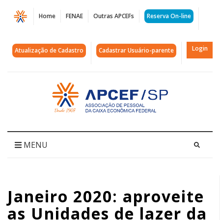
Página
Home
FENAE
Outras APCEFs
Reserva On-line
Janeiro
2020:
Login
Atualização de Cadastro
Cadastrar Usuário-parente
aproveite
as
Acessar
página
Unidades
inicial
de
lazer
MENU
da
APCEF/SP
Janeiro 2020: aproveite
|
as Unidades de lazer da
APCEF/SP