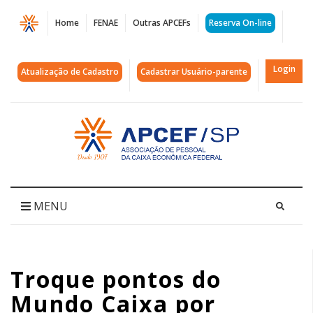
Página
Home
FENAE
Outras APCEFs
Reserva On-line
Troque
pontos
Login
Atualização de Cadastro
Cadastrar Usuário-parente
do
Mundo
Acessar
página
Caixa
inicial
por
descanso
MENU
e
lazer
Troque pontos do
|
Mundo Caixa por
APCEF/SP