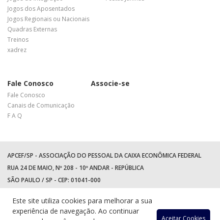
Jogos dos Aposentados
Jogos Regionais ou Nacionais
Quadras Externas
Treinos
xadrez
Fale Conosco
Associe-se
Fale Conosco
Canais de Comunicação
F A Q
APCEF/SP - ASSOCIAÇÃO DO PESSOAL DA CAIXA ECONÔMICA FEDERAL
RUA 24 DE MAIO, Nº 208 - 10º ANDAR - REPÚBLICA
SÃO PAULO / SP - CEP: 01041-000
TEL: +55 (11) 3017-8300
Este site utiliza cookies para melhorar a sua
WhatsApp:
(11) 94597-5758
experiência de navegação. Ao continuar
Aceitar Cookies