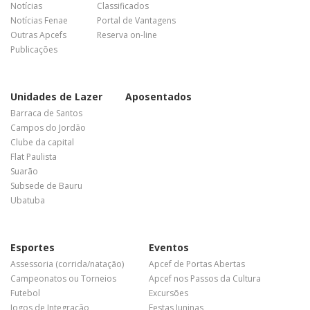
Notícias
Classificados
Notícias Fenae
Portal de Vantagens
Outras Apcefs
Reserva on-line
Publicações
Unidades de Lazer
Aposentados
Barraca de Santos
Campos do Jordão
Clube da capital
Flat Paulista
Suarão
Subsede de Bauru
Ubatuba
Esportes
Eventos
Assessoria (corrida/natação)
Apcef de Portas Abertas
Campeonatos ou Torneios
Apcef nos Passos da Cultura
Futebol
Excursões
Jogos de Integração
Festas Juninas