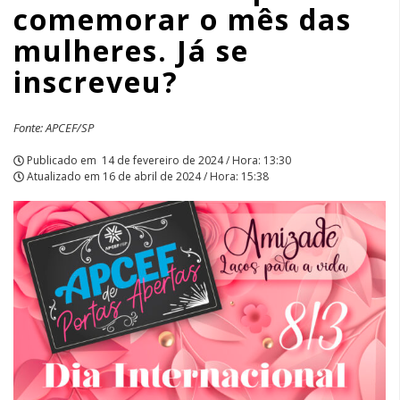
comemorar o mês das
mulheres.
mulheres. Já se
Já
inscreveu?
se
inscreveu?
Fonte: APCEF/SP
|
Publicado em
14 de fevereiro de 2024 / Hora: 13:30
Atualizado em
16 de abril de 2024 / Hora: 15:38
APCEF/SP