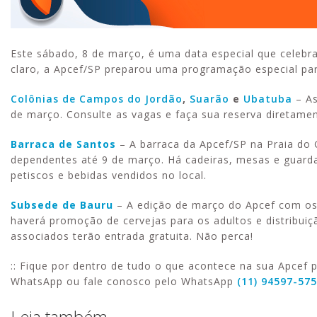
Este sábado, 8 de março, é uma data especial que celebra
claro, a Apcef/SP preparou uma programação especial para
Colônias de Campos do Jordão
,
Suarão
e
Ubatuba
– As
de março. Consulte as vagas e faça sua reserva diretamen
Barraca de Santos
– A barraca da Apcef/SP na Praia do 
dependentes até 9 de março. Há cadeiras, mesas e guarda
petiscos e bebidas vendidos no local.
Subsede de Bauru
– A edição de março do Apcef com os A
haverá promoção de cervejas para os adultos e distribui
associados terão entrada gratuita. Não perca!
:: Fique por dentro de tudo o que acontece na sua Apcef p
WhatsApp ou fale conosco pelo WhatsApp
(11) 94597-57
Leia também