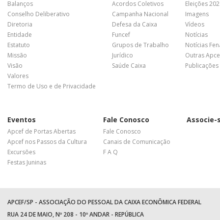
Balanços
Acordos Coletivos
Eleições 20
Conselho Deliberativo
Campanha Nacional
Imagens
Diretoria
Defesa da Caixa
Vídeos
Entidade
Funcef
Notícias
Estatuto
Grupos de Trabalho
Notícias Fe
Missão
Jurídico
Outras Apce
Visão
Saúde Caixa
Publicações
Valores
Termo de Uso e de Privacidade
Eventos
Fale Conosco
Associe-
Apcef de Portas Abertas
Fale Conosco
Apcef nos Passos da Cultura
Canais de Comunicação
Excursões
F A Q
Festas Juninas
APCEF/SP - ASSOCIAÇÃO DO PESSOAL DA CAIXA ECONÔMICA FEDERAL
RUA 24 DE MAIO, Nº 208 - 10º ANDAR - REPÚBLICA