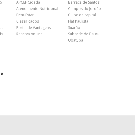
26
APCEF Cidadã
Barraca de Santos
Atendimento Nutricional
Campos do Jordão
Bem-Estar
Clube da capital
Classificados
Flat Paulista
nae
Portal de Vantagens
Suarão
fs
Reserva on-line
Subsede de Bauru
Ubatuba
se