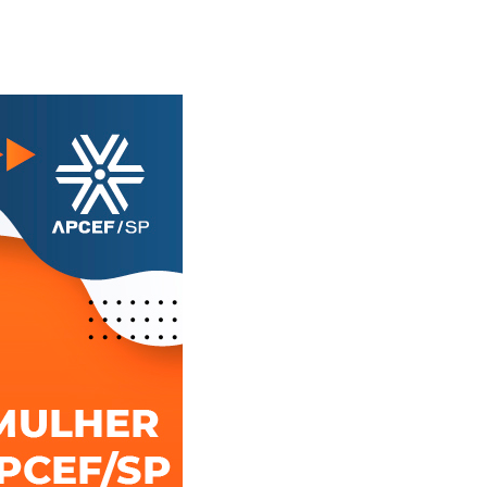
Alerta: golpi
Aproveite a parceria da Apcef
WhatsApp e e
com o Sesi e invista em saúde
enviar falsa
e momentos de lazer!
sobre process