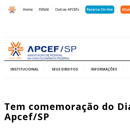
Página
Home
FENAE
Outras APCEFs
Reserva On-line
Atua
Tem
comemoração
do
Acessar
Dia
página
inicial
da
Mulher
INSTITUCIONAL
SEUS DIREITOS
INFORMAÇÕES
nas
unidades
Tem comemoração do Dia
da
Apcef/SP
Apcef/SP
|