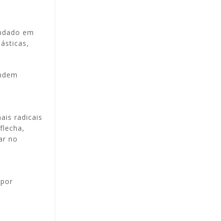
undado em
ásticas,
endem
is radicais
flecha,
ar no
 por
e