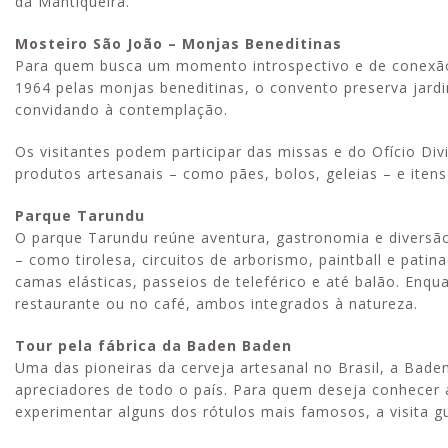
da Mantiqueira.
Mosteiro São João – Monjas Beneditinas
Para quem busca um momento introspectivo e de conexão 
1964 pelas monjas beneditinas, o convento preserva jardi
convidando à contemplação.
Os visitantes podem participar das missas e do Ofício Di
produtos artesanais – como pães, bolos, geleias – e itens
Parque Tarundu
O parque Tarundu reúne aventura, gastronomia e diversão
– como tirolesa, circuitos de arborismo, paintball e patin
camas elásticas, passeios de teleférico e até balão. Enq
restaurante ou no café, ambos integrados à natureza.
Tour pela fábrica da Baden Baden
Uma das pioneiras da cerveja artesanal no Brasil, a Ba
apreciadores de todo o país. Para quem deseja conhecer 
experimentar alguns dos rótulos mais famosos, a visita gu