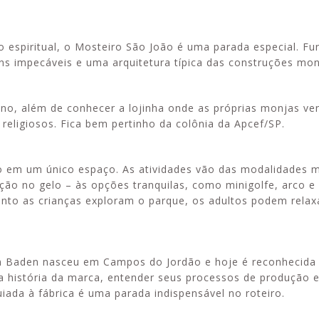
espiritual, o Mosteiro São João é uma parada especial. F
ns impecáveis e uma arquitetura típica das construções mon
vino, além de conhecer a lojinha onde as próprias monjas v
 religiosos. Fica bem pertinho da colônia da Apcef/SP.
 em um único espaço. As atividades vão das modalidades ma
ação no gelo – às opções tranquilas, como minigolfe, arco e 
uanto as crianças exploram o parque, os adultos podem relax
den Baden nasceu em Campos do Jordão e hoje é reconhecida
a história da marca, entender seus processos de produção 
iada à fábrica é uma parada indispensável no roteiro.