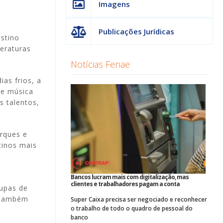
Imagens
Publicações Jurídicas
stino
peraturas
Notícias Fenae
as frios, a
de música
s talentos,
arques e
tinos mais
Bancos lucram mais com digitalização, mas
clientes e trabalhadores pagam a conta
oupas de
s também
Super Caixa precisa ser negociado e reconhecer
o trabalho de todo o quadro de pessoal do
banco