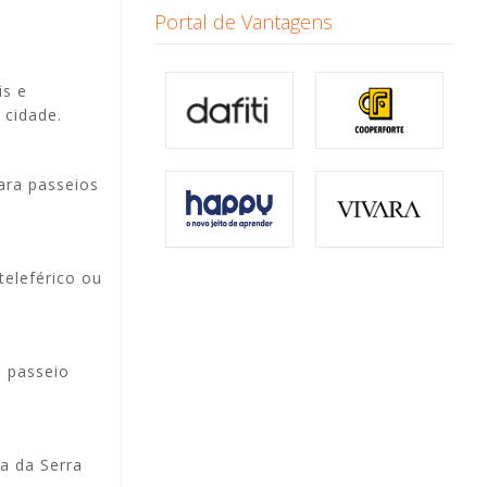
Portal de Vantagens
is e
 cidade.
para passeios
teleférico ou
m passeio
a da Serra