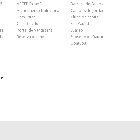
26
APCEF Cidadã
Barraca de Santos
Atendimento Nutricional
Campos do Jordão
Bem-Estar
Clube da capital
Classificados
Flat Paulista
nae
Portal de Vantagens
Suarão
fs
Reserva on-line
Subsede de Bauru
Ubatuba
se