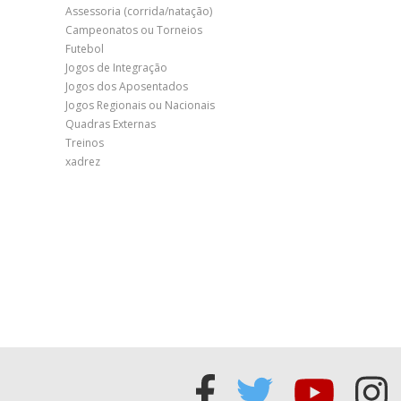
Assessoria (corrida/natação)
Campeonatos ou Torneios
Futebol
Jogos de Integração
Jogos dos Aposentados
Jogos Regionais ou Nacionais
Quadras Externas
Treinos
xadrez
Acessar
Acessar
Acess
Ac