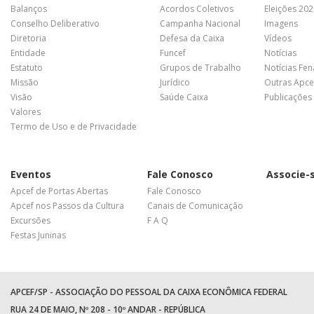
Balanços
Acordos Coletivos
Eleições 20
Conselho Deliberativo
Campanha Nacional
Imagens
Diretoria
Defesa da Caixa
Vídeos
Entidade
Funcef
Notícias
Estatuto
Grupos de Trabalho
Notícias Fe
Missão
Jurídico
Outras Apce
Visão
Saúde Caixa
Publicações
Valores
Termo de Uso e de Privacidade
Eventos
Fale Conosco
Associe-
Apcef de Portas Abertas
Fale Conosco
Apcef nos Passos da Cultura
Canais de Comunicação
Excursões
F A Q
Festas Juninas
APCEF/SP - ASSOCIAÇÃO DO PESSOAL DA CAIXA ECONÔMICA FEDERAL
RUA 24 DE MAIO, Nº 208 - 10º ANDAR - REPÚBLICA