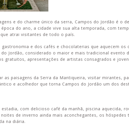
agens e do charme único da serra, Campos do Jordão é o de
a época do ano, a cidade vive sua alta temporada, com tem
ue atrai visitantes de todo o país.
e gastronomia e dos cafés e chocolaterias que aquecem os di
do Jordão, considerado o maior e mais tradicional evento 
s gratuitos, apresentações de artistas consagrados e joven
 as paisagens da Serra da Mantiqueira, visitar mirantes, p
omântico e acolhedor que torna Campos do Jordão um dos des
 estadia, com delicioso café da manhã, piscina aquecida, r
s noites de inverno ainda mais aconchegantes, os hóspede
a na diária.