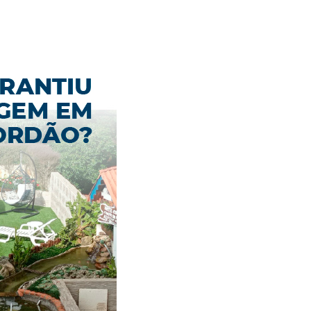
Alerta: golpi
Aproveite a parceria da Apcef
WhatsApp e e
com o Sesi e invista em saúde
enviar falsa
e momentos de lazer!
sobre process