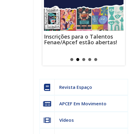
Inscrições para o Talentos
stas usam
Cha
Fenae/Apcef estão abertas!
-mail para
ind
s mensagens
man
os judiciais
can
Revista Espaço
APCEF Em Movimento
Vídeos