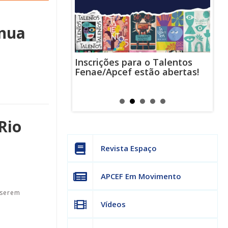
inua
Inscrições para o Talentos
stas usam
Cha
Fenae/Apcef estão abertas!
-mail para
ind
s mensagens
man
os judiciais
can
Rio
Revista Espaço
APCEF Em Movimento
 serem
Vídeos