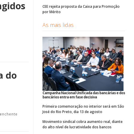
ngidos
CEE rejeita proposta da Caixa para Promoção
por Mérito
As mais lidas
a do
Campanha Nacional Unificada das bancárias e dos
bancários entra em fase decisiva
Primeira comemoração no interior será em São
José do Rio Preto, dia 13 de agosto
 enchente
Movimento sindical cobra aumento real, diante
do alto nível de lucratividade dos bancos