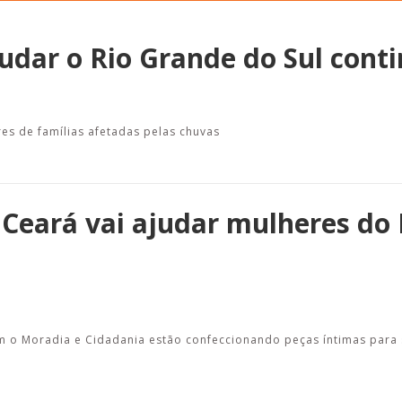
udar o Rio Grande do Sul cont
Alerta: golpi
Aproveite a parceria da Apcef
WhatsApp e e
com o Sesi e invista em saúde
es de famílias afetadas pelas chuvas
enviar falsa
e momentos de lazer!
sobre process
 Ceará vai ajudar mulheres do 
om o Moradia e Cidadania estão confeccionando peças íntimas para