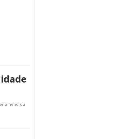
midade
 fenômeno da