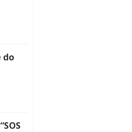
 do
 “SOS