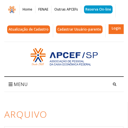
Página
Home
FENAE
Outras APCEFs
Reserva On-line
Arquivos
reforma
Login
Atualização de Cadastro
Cadastrar Usuário-parente
administrativa
|
Acessar
página
APCEF/SP
inicial
MENU
ARQUIVO