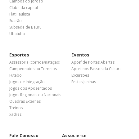
Campos do Jordão
Clube da capital
Flat Paulista
Suarão
Subsede de Bauru
Ubatuba
Esportes
Eventos
Assessoria (corrida/natação)
Apcef de Portas Abertas
Campeonatos ou Torneios
Apcef nos Passos da Cultura
Futebol
Excursões
Jogos de Integração
Festas Juninas
Jogos dos Aposentados
Jogos Regionais ou Nacionais
Quadras Externas
Treinos
xadrez
Fale Conosco
Associe-se