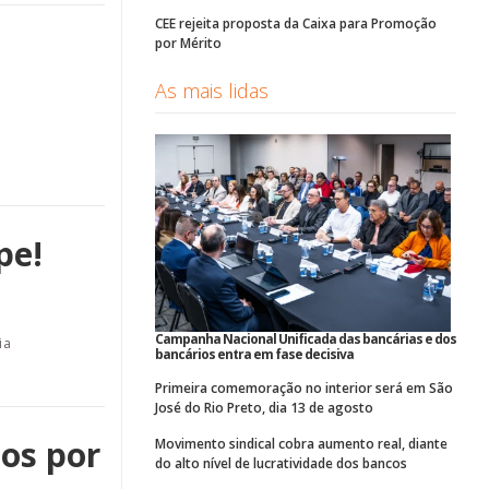
CEE rejeita proposta da Caixa para Promoção
por Mérito
As mais lidas
pe!
Campanha Nacional Unificada das bancárias e dos
ia
bancários entra em fase decisiva
Primeira comemoração no interior será em São
José do Rio Preto, dia 13 de agosto
os por
Movimento sindical cobra aumento real, diante
do alto nível de lucratividade dos bancos