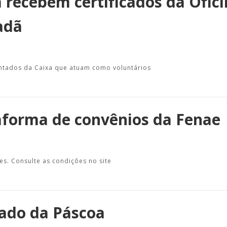
recebem certificados da Ofici
adã
ntados da Caixa que atuam como voluntários
aforma de convênios da Fenae
es. Consulte as condições no site
iado da Páscoa