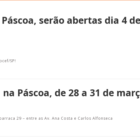
e Páscoa, serão abertas dia 4 d
Alerta: golpi
Aproveite a parceria da Apcef
WhatsApp e e
com o Sesi e invista em saúde
enviar falsa
e momentos de lazer!
sobre process
pcef/SP!
a na Páscoa, de 28 a 31 de mar
barraca 29 – entre as Av. Ana Costa e Carlos Alfonseca