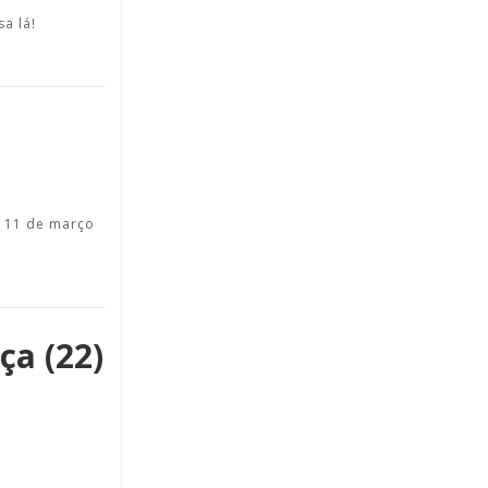
a lá!
a 11 de março
ça (22)