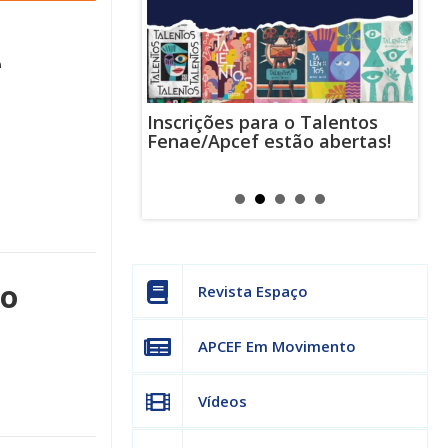
e
Inscrições para o Talentos
stas usam
Cha
Fenae/Apcef estão abertas!
-mail para
ind
s mensagens
man
os judiciais
can
ço
Revista Espaço
APCEF Em Movimento
Vídeos