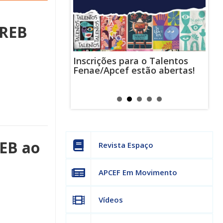
 REB
Inscrições para o Talentos
stas usam
Cha
Fenae/Apcef estão abertas!
-mail para
ind
s mensagens
man
os judiciais
can
REB ao
Revista Espaço
APCEF Em Movimento
Vídeos