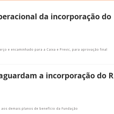
peracional da incorporação do
Alerta: golpi
Aproveite a parceria da Apcef
WhatsApp e e
com o Sesi e invista em saúde
enviar falsa
e momentos de lazer!
sobre process
rço e encaminhado para a Caixa e Previc, para aprovação final
s aguardam a incorporação do 
s aos demais planos de benefício da Fundação