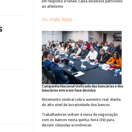
Em resposta à Fenae, Caixa esclarece patrocínio
ao atletismo
As mais lidas
s
Campanha Nacional Unificada das bancárias e dos
bancários entra em fase decisiva
Movimento sindical cobra aumento real, diante
do alto nível de lucratividade dos bancos
Trabalhadores voltam à mesa de negociação
com os bancos nesta quinta-feira (30) para
discutir cláusulas econômicas