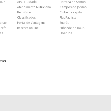
2026
APCEF Cidadã
Barraca de Santos
Atendimento Nutricional
Campos do Jordão
Bem-Estar
Clube da capital
Classificados
Flat Paulista
Fenae
Portal de Vantagens
Suarão
pcefs
Reserva on-line
Subsede de Bauru
es
Ubatuba
e-se