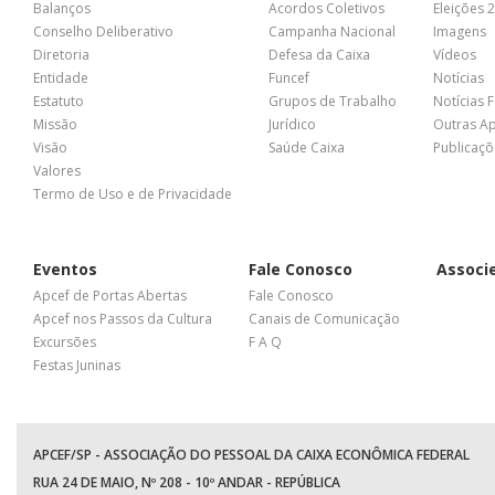
Balanços
Acordos Coletivos
Eleições 
Conselho Deliberativo
Campanha Nacional
Imagens
Diretoria
Defesa da Caixa
Vídeos
Entidade
Funcef
Notícias
Estatuto
Grupos de Trabalho
Notícias 
Missão
Jurídico
Outras A
Visão
Saúde Caixa
Publicaçõ
Valores
Termo de Uso e de Privacidade
Eventos
Fale Conosco
Associ
Apcef de Portas Abertas
Fale Conosco
Apcef nos Passos da Cultura
Canais de Comunicação
Excursões
F A Q
Festas Juninas
APCEF/SP - ASSOCIAÇÃO DO PESSOAL DA CAIXA ECONÔMICA FEDERAL
RUA 24 DE MAIO, Nº 208 - 10º ANDAR - REPÚBLICA