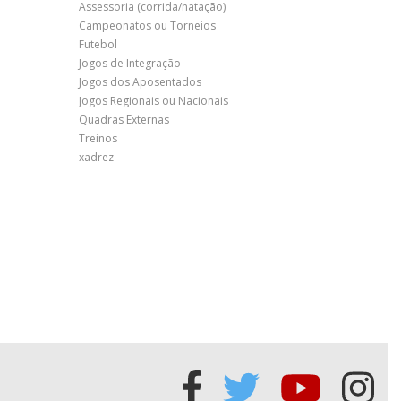
Assessoria (corrida/natação)
Campeonatos ou Torneios
Futebol
Jogos de Integração
Jogos dos Aposentados
Jogos Regionais ou Nacionais
Quadras Externas
Treinos
xadrez
Acessar
Acessar
Acessa
Ace