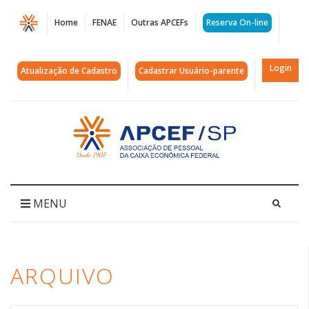
Página
Home
FENAE
Outras APCEFs
Reserva On-line
Arquivos
conquiste
Login
Atualização de Cadastro
Cadastrar Usuário-parente
|
APCEF/SP
Acessar
página
inicial
MENU
ARQUIVO