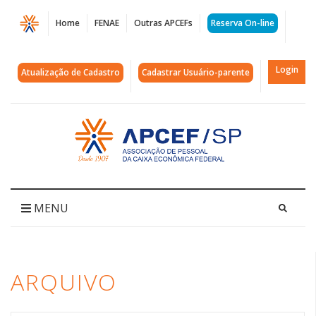
Página
Home
FENAE
Outras APCEFs
Reserva On-line
Arquivos
cdn
Login
Atualização de Cadastro
Cadastrar Usuário-parente
|
APCEF/SP
Acessar
página
inicial
MENU
ARQUIVO