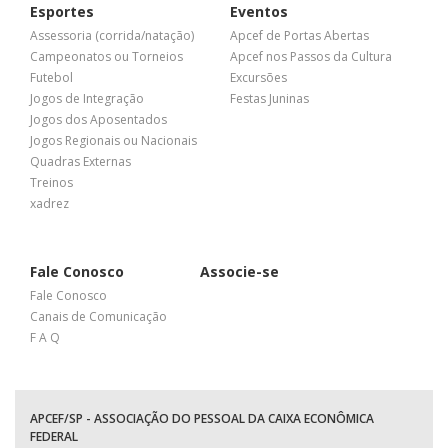
Esportes
Eventos
Assessoria (corrida/natação)
Apcef de Portas Abertas
Campeonatos ou Torneios
Apcef nos Passos da Cultura
Futebol
Excursões
Jogos de Integração
Festas Juninas
Jogos dos Aposentados
Jogos Regionais ou Nacionais
Quadras Externas
Treinos
xadrez
Fale Conosco
Associe-se
Fale Conosco
Canais de Comunicação
F A Q
APCEF/SP - ASSOCIAÇÃO DO PESSOAL DA CAIXA ECONÔMICA
FEDERAL