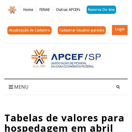
Página
Home
FENAE
Outras APCEFs
Reserva On-line
Tabelas
de
Login
Atualização de Cadastro
Cadastrar Usuário-parente
valores
para
Acessar
página
hospedagem
inicial
em
abril
MENU
|
APCEF/SP
Tabelas de valores para
hospedagem em abril