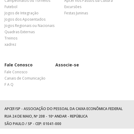
Campeonatos ou Torneios
Apcef nos Passos da Cultura
Futebol
Excursões
Jogos de Integração
Festas Juninas
Jogos dos Aposentados
Jogos Regionais ou Nacionais
Quadras Externas
Treinos
xadrez
Fale Conosco
Associe-se
Fale Conosco
Canais de Comunicação
F A Q
APCEF/SP - ASSOCIAÇÃO DO PESSOAL DA CAIXA ECONÔMICA FEDERAL
RUA 24 DE MAIO, Nº 208 - 10º ANDAR - REPÚBLICA
SÃO PAULO / SP - CEP: 01041-000
TEL: +55 (11) 3017-8300