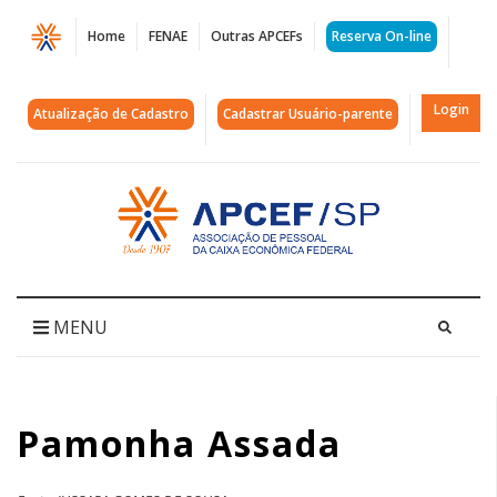
Página
Home
FENAE
Outras APCEFs
Reserva On-line
Pamonha
Assada
Login
Atualização de Cadastro
Cadastrar Usuário-parente
|
APCEF/SP
Acessar
página
inicial
MENU
Pamonha Assada