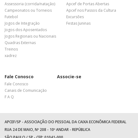
Assessoria (corrida/natação)
Apcef de Portas Abertas
Campeonatos ou Torneios
Apcef nos Passos da Cultura
Futebol
Excursões
Jogos de Integração
Festas Juninas
Jogos dos Aposentados
Jogos Regionais ou Nacionais
Quadras Externas
Treinos
xadrez
Fale Conosco
Associe-se
Fale Conosco
Canais de Comunicação
F A Q
APCEF/SP - ASSOCIAÇÃO DO PESSOAL DA CAIXA ECONÔMICA FEDERAL
RUA 24 DE MAIO, Nº 208 - 10º ANDAR - REPÚBLICA
SÃO PAULO / SP - CEP: 01041-000