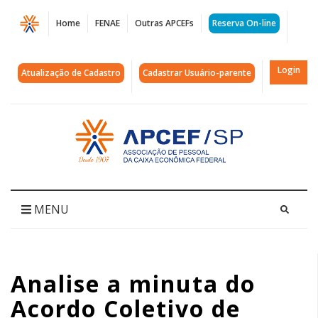
Página
Home
FENAE
Outras APCEFs
Reserva On-line
Análise
da
Login
Atualização de Cadastro
Cadastrar Usuário-parente
Minuta
do
Acessar
página
ACT
inicial
do
Saúde
MENU
Caixa
-
Analise a minuta do
APCEF-
Acordo Coletivo de
SP