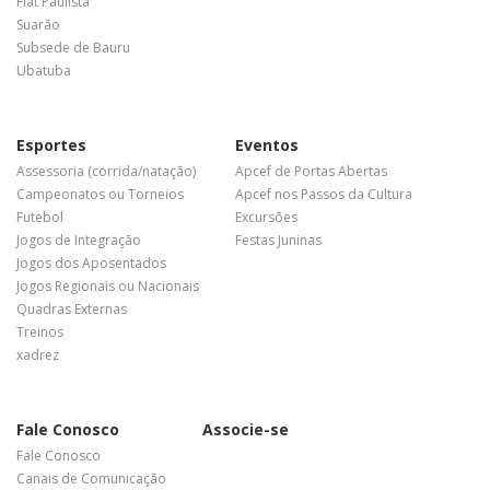
Flat Paulista
Suarão
Subsede de Bauru
Ubatuba
Esportes
Eventos
Assessoria (corrida/natação)
Apcef de Portas Abertas
Campeonatos ou Torneios
Apcef nos Passos da Cultura
Futebol
Excursões
Jogos de Integração
Festas Juninas
Jogos dos Aposentados
Jogos Regionais ou Nacionais
Quadras Externas
Treinos
xadrez
Fale Conosco
Associe-se
Fale Conosco
Canais de Comunicação