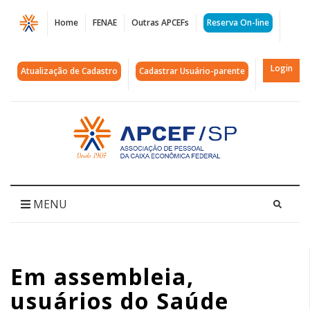
Página
Home
FENAE
Outras APCEFs
Reserva On-line
Resultados
das
Login
Atualização de Cadastro
Cadastrar Usuário-parente
Assembleias
sobre
Acessar
página
o
inicial
ACT
do
MENU
Saúde
Caixa
Em assembleia,
usuários do Saúde