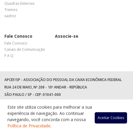
Quadras Externas
Treinos
xadrez
Fale Conosco
Associe-se
Fale Conosco
Canais de Comunicação
F A Q
APCEF/SP - ASSOCIAÇÃO DO PESSOAL DA CAIXA ECONÔMICA FEDERAL
RUA 24 DE MAIO, Nº 208 - 10º ANDAR - REPÚBLICA
SÃO PAULO / SP - CEP: 01041-000
TEL: +55 (11) 3017-8300
Este site utiliza cookies para melhorar a sua
WhatsApp:
(11) 94597-5758
experiência de navegação. Ao continuar
Acessar
Acessar
Acess
Ac
Aceitar Cookies
navegando, você concorda com a nossa
Política de Privacidade
.