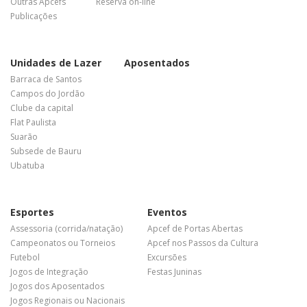
Outras Apcefs
Reserva on-line
Publicações
Unidades de Lazer
Aposentados
Barraca de Santos
Campos do Jordão
Clube da capital
Flat Paulista
Suarão
Subsede de Bauru
Ubatuba
Esportes
Eventos
Assessoria (corrida/natação)
Apcef de Portas Abertas
Campeonatos ou Torneios
Apcef nos Passos da Cultura
Futebol
Excursões
Jogos de Integração
Festas Juninas
Jogos dos Aposentados
Jogos Regionais ou Nacionais