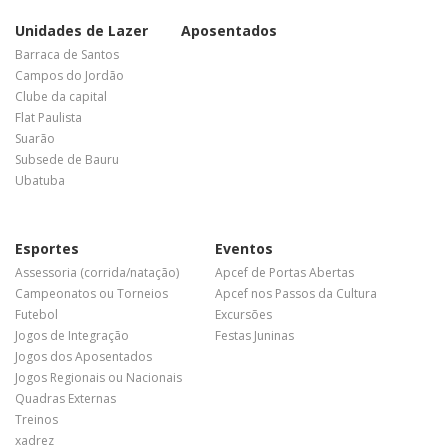
Unidades de Lazer
Aposentados
Barraca de Santos
Campos do Jordão
Clube da capital
Flat Paulista
Suarão
Subsede de Bauru
Ubatuba
Esportes
Eventos
Assessoria (corrida/natação)
Apcef de Portas Abertas
Campeonatos ou Torneios
Apcef nos Passos da Cultura
Futebol
Excursões
Jogos de Integração
Festas Juninas
Jogos dos Aposentados
Jogos Regionais ou Nacionais
Quadras Externas
Treinos
xadrez