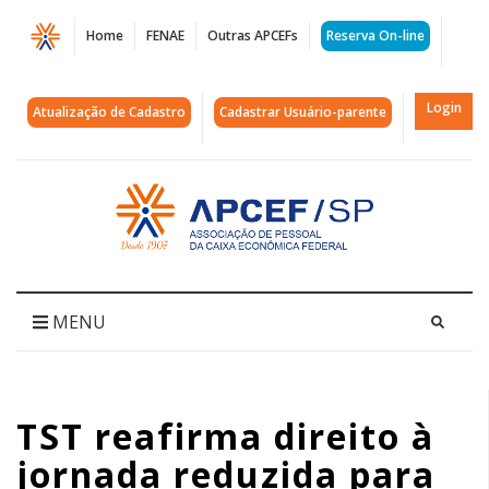
Página
Home
FENAE
Outras APCEFs
Reserva On-line
Jornada
Reduzida
Login
Atualização de Cadastro
Cadastrar Usuário-parente
para
Pais
Acessar
página
de
inicial
Autistas:
TST
MENU
Reafirma
Direito
TST reafirma direito à
jornada reduzida para