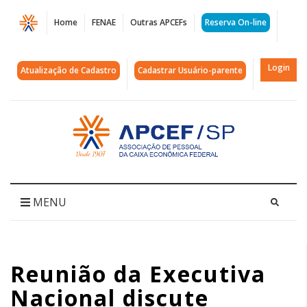
Página
Home
FENAE
Outras APCEFs
Reserva On-line
Reunião
da
Login
Atualização de Cadastro
Cadastrar Usuário-parente
Executiva
Nacional
Acessar
página
discute
inicial
encaminhamentos
para
MENU
a
7ª
Reunião da Executiva
Conferência
Nacional discute
Nacional