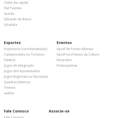
Clube da capital
Flat Paulista
Suarão
Subsede de Bauru
Ubatuba
Esportes
Eventos
Assessoria (corrida/natação)
Apcef de Portas Abertas
Campeonatos ou Torneios
Apcef nos Passos da Cultura
Futebol
Excursões
Jogos de Integração
Festas Juninas
Jogos dos Aposentados
Jogos Regionais ou Nacionais
Quadras Externas
Treinos
xadrez
Fale Conosco
Associe-se
Fale Conosco