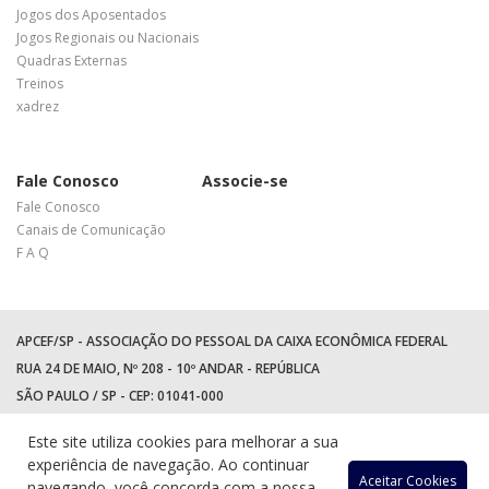
Jogos dos Aposentados
Jogos Regionais ou Nacionais
Quadras Externas
Treinos
xadrez
Fale Conosco
Associe-se
Fale Conosco
Canais de Comunicação
F A Q
APCEF/SP - ASSOCIAÇÃO DO PESSOAL DA CAIXA ECONÔMICA FEDERAL
RUA 24 DE MAIO, Nº 208 - 10º ANDAR - REPÚBLICA
SÃO PAULO / SP - CEP: 01041-000
TEL: +55 (11) 3017-8300
Este site utiliza cookies para melhorar a sua
WhatsApp:
(11) 94597-5758
experiência de navegação. Ao continuar
Aceitar Cookies
navegando, você concorda com a nossa