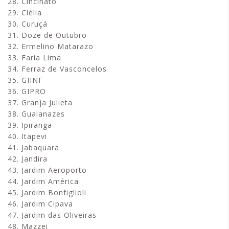
28. Cincinato
29. Clélia
30. Curuçá
31. Doze de Outubro
32. Ermelino Matarazo
33. Faria Lima
34. Ferraz de Vasconcelos
35. GIINF
36. GIPRO
37. Granja Julieta
38. Guaianazes
39. Ipiranga
40. Itapevi
41. Jabaquara
42. Jandira
43. Jardim Aeroporto
44. Jardim América
45. Jardim Bonfiglioli
46. Jardim Cipava
47. Jardim das Oliveiras
48. Mazzei