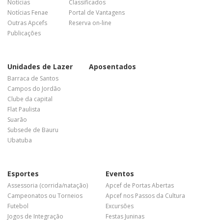
Notícias
Classificados
Notícias Fenae
Portal de Vantagens
Outras Apcefs
Reserva on-line
Publicações
Unidades de Lazer
Aposentados
Barraca de Santos
Campos do Jordão
Clube da capital
Flat Paulista
Suarão
Subsede de Bauru
Ubatuba
Esportes
Eventos
Assessoria (corrida/natação)
Apcef de Portas Abertas
Campeonatos ou Torneios
Apcef nos Passos da Cultura
Futebol
Excursões
Jogos de Integração
Festas Juninas