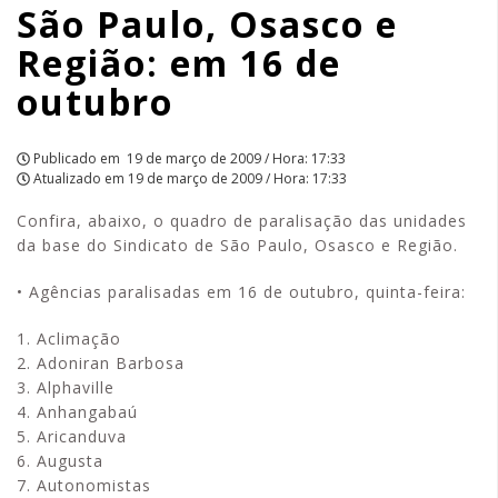
São Paulo, Osasco e
e
Região: em 16 de
Região:
outubro
em
16
Publicado em
19 de março de 2009 / Hora: 17:33
Atualizado em
19 de março de 2009 / Hora: 17:33
de
Confira, abaixo, o quadro de paralisação das unidades
outubro
da base do Sindicato de São Paulo, Osasco e Região.
|
• Agências paralisadas em 16 de outubro, quinta-feira:
APCEF/SP
1. Aclimação
2. Adoniran Barbosa
3. Alphaville
4. Anhangabaú
5. Aricanduva
6. Augusta
7. Autonomistas