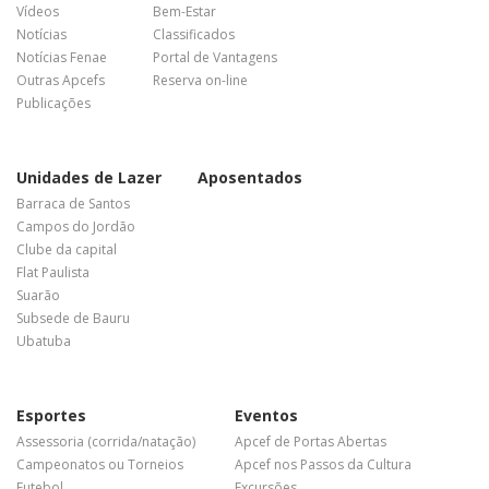
Vídeos
Bem-Estar
Notícias
Classificados
Notícias Fenae
Portal de Vantagens
Outras Apcefs
Reserva on-line
Publicações
Unidades de Lazer
Aposentados
Barraca de Santos
Campos do Jordão
Clube da capital
Flat Paulista
Suarão
Subsede de Bauru
Ubatuba
Esportes
Eventos
Assessoria (corrida/natação)
Apcef de Portas Abertas
Campeonatos ou Torneios
Apcef nos Passos da Cultura
Futebol
Excursões