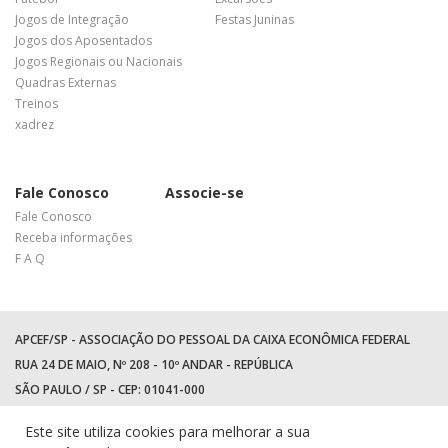
Jogos de Integração
Festas Juninas
Jogos dos Aposentados
Jogos Regionais ou Nacionais
Quadras Externas
Treinos
xadrez
Fale Conosco
Associe-se
Fale Conosco
Receba informações
F A Q
APCEF/SP - ASSOCIAÇÃO DO PESSOAL DA CAIXA ECONÔMICA FEDERAL
RUA 24 DE MAIO, Nº 208 - 10º ANDAR - REPÚBLICA
SÃO PAULO / SP - CEP: 01041-000
TEL: +55 (11) 3017-8300
Este site utiliza cookies para melhorar a sua
WhatsApp:
(11) 94597-5758