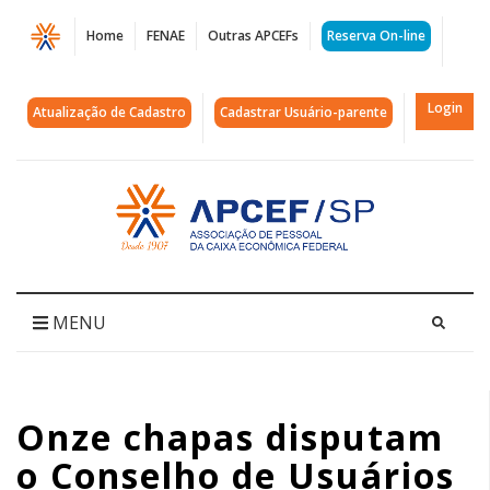
Página
Home
FENAE
Outras APCEFs
Reserva On-line
Onze
chapas
Login
Atualização de Cadastro
Cadastrar Usuário-parente
disputam
o
Acessar
página
Conselho
inicial
de
Usuários
MENU
do
Saúde
Onze chapas disputam
Caixa
o Conselho de Usuários
|