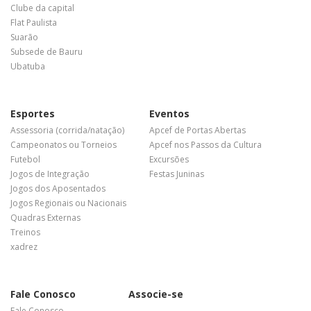
Clube da capital
Flat Paulista
Suarão
Subsede de Bauru
Ubatuba
Esportes
Eventos
Assessoria (corrida/natação)
Apcef de Portas Abertas
Campeonatos ou Torneios
Apcef nos Passos da Cultura
Futebol
Excursões
Jogos de Integração
Festas Juninas
Jogos dos Aposentados
Jogos Regionais ou Nacionais
Quadras Externas
Treinos
xadrez
Fale Conosco
Associe-se
Fale Conosco