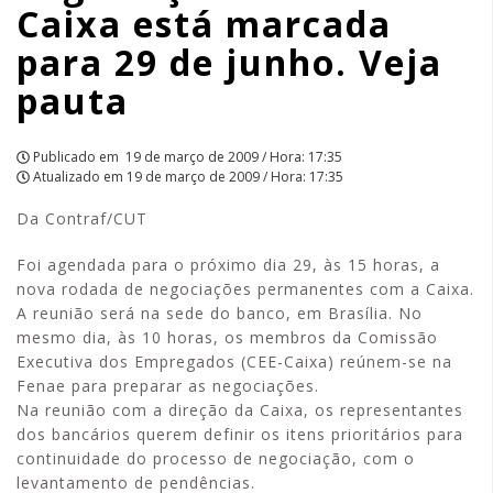
Caixa está marcada
de
para 29 de junho. Veja
junho.
pauta
Veja
pauta
Publicado em
19 de março de 2009 / Hora: 17:35
Atualizado em
19 de março de 2009 / Hora: 17:35
|
Da Contraf/CUT
APCEF/SP
Foi agendada para o próximo dia 29, às 15 horas, a
nova rodada de negociações permanentes com a Caixa.
A reunião será na sede do banco, em Brasília. No
mesmo dia, às 10 horas, os membros da Comissão
Executiva dos Empregados (CEE-Caixa) reúnem-se na
Fenae para preparar as negociações.
Na reunião com a direção da Caixa, os representantes
dos bancários querem definir os itens prioritários para
continuidade do processo de negociação, com o
levantamento de pendências.