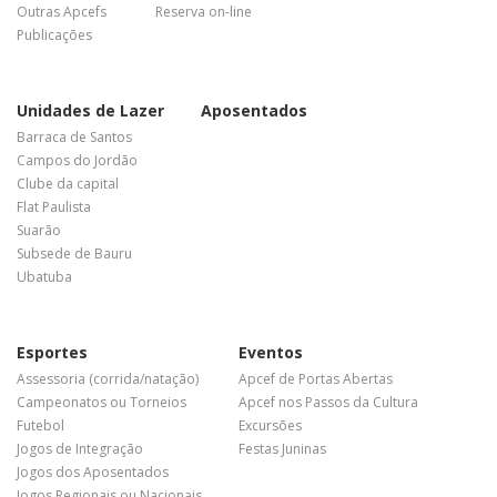
Outras Apcefs
Reserva on-line
Publicações
Unidades de Lazer
Aposentados
Barraca de Santos
Campos do Jordão
Clube da capital
Flat Paulista
Suarão
Subsede de Bauru
Ubatuba
Esportes
Eventos
Assessoria (corrida/natação)
Apcef de Portas Abertas
Campeonatos ou Torneios
Apcef nos Passos da Cultura
Futebol
Excursões
Jogos de Integração
Festas Juninas
Jogos dos Aposentados
Jogos Regionais ou Nacionais