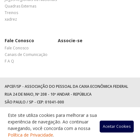
Quadras Externas
Treinos
xadrez
Fale Conosco
Associe-se
Fale Conosco
Canais de Comunicação
F A Q
APCEF/SP - ASSOCIAÇÃO DO PESSOAL DA CAIXA ECONÔMICA FEDERAL
RUA 24 DE MAIO, Nº 208 - 10º ANDAR - REPÚBLICA
SÃO PAULO / SP - CEP: 01041-000
TEL: +55 (11) 3017-8300
Este site utiliza cookies para melhorar a sua
WhatsApp:
(11) 94597-5758
experiência de navegação. Ao continuar
Acessar
Acessar
Acess
Ac
Aceitar Cookies
navegando, você concorda com a nossa
Política de Privacidade
.