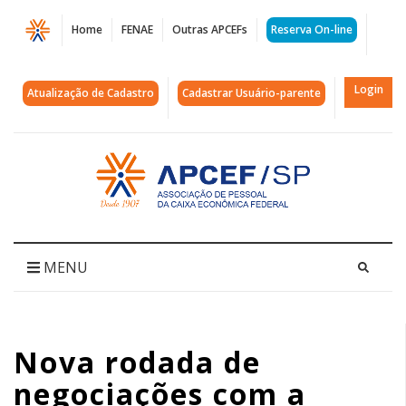
Página
Home
FENAE
Outras APCEFs
Reserva On-line
Nova
rodada
Login
Atualização de Cadastro
Cadastrar Usuário-parente
de
negociações
Acessar
página
com
inicial
a
Caixa
MENU
está
marcada
Nova rodada de
para
negociações com a
29