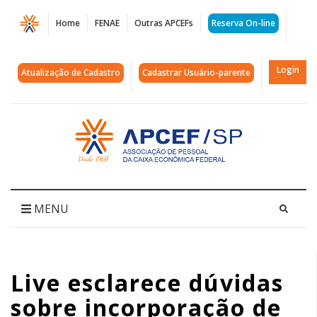
Página
Home
FENAE
Outras APCEFs
Reserva On-line
Live
esclarece
Login
Atualização de Cadastro
Cadastrar Usuário-parente
dúvidas
sobre
Acessar
página
incorporação
inicial
de
função
MENU
na
Caixa
Live esclarece dúvidas
|
sobre incorporação de
APCEF/SP