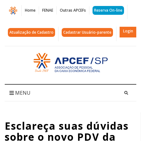
Página
Home
FENAE
Outras APCEFs
Reserva On-line
Esclareça
suas
Login
Atualização de Cadastro
Cadastrar Usuário-parente
dúvidas
sobre
Acessar
página
o
inicial
novo
PDV
MENU
da
Caixa
Esclareça suas dúvidas
|
sobre o novo PDV da
APCEF/SP