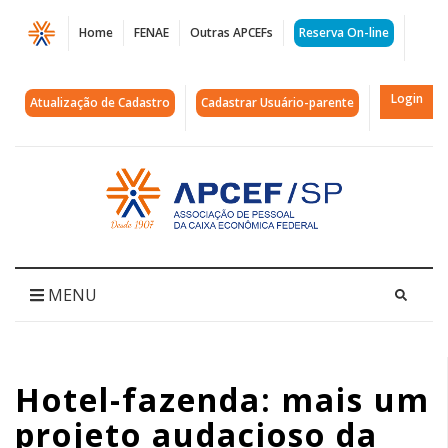
Página
Home
FENAE
Outras APCEFs
Reserva On-line
Hotel-
fazenda:
Login
Atualização de Cadastro
Cadastrar Usuário-parente
mais
um
Acessar
página
projeto
inicial
audacioso
da
MENU
APCEF/SP
|
Hotel-fazenda: mais um
APCEF/SP
projeto audacioso da