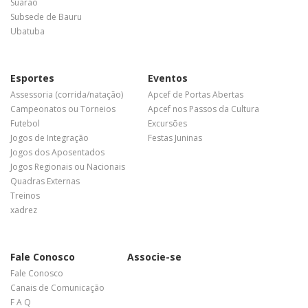
Suarão
Subsede de Bauru
Ubatuba
Esportes
Eventos
Assessoria (corrida/natação)
Apcef de Portas Abertas
Campeonatos ou Torneios
Apcef nos Passos da Cultura
Futebol
Excursões
Jogos de Integração
Festas Juninas
Jogos dos Aposentados
Jogos Regionais ou Nacionais
Quadras Externas
Treinos
xadrez
Fale Conosco
Associe-se
Fale Conosco
Canais de Comunicação
F A Q