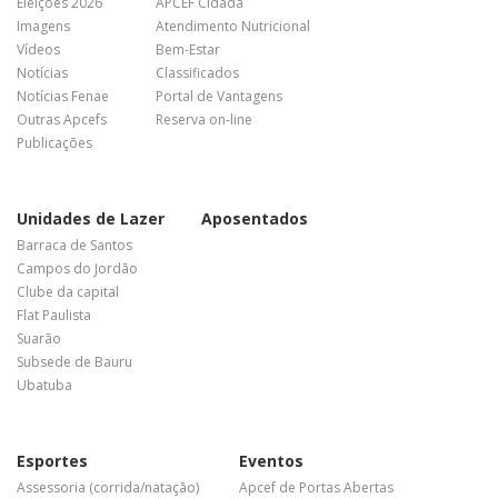
Eleições 2026
APCEF Cidadã
Imagens
Atendimento Nutricional
Vídeos
Bem-Estar
Notícias
Classificados
Notícias Fenae
Portal de Vantagens
Outras Apcefs
Reserva on-line
Publicações
Unidades de Lazer
Aposentados
Barraca de Santos
Campos do Jordão
Clube da capital
Flat Paulista
Suarão
Subsede de Bauru
Ubatuba
Esportes
Eventos
Assessoria (corrida/natação)
Apcef de Portas Abertas