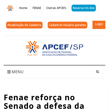
Página
Home
FENAE
Outras APCEFs
Reserva On-line
Fenae
reforça
Login
Atualização de Cadastro
Cadastrar Usuário-parente
no
Senado
Acessar
página
a
inicial
defesa
da
MENU
dedução
integral
Fenae reforça no
no
Senado a defesa da
IR