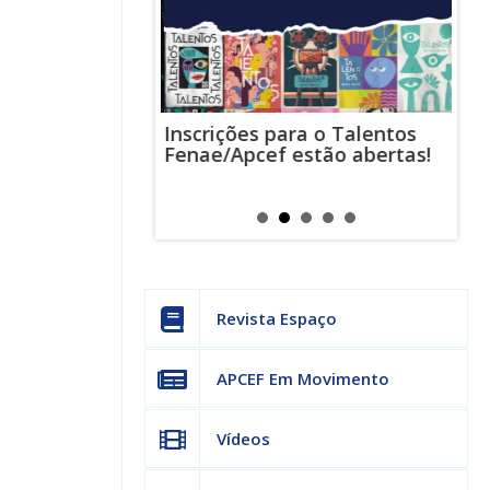
Inscrições para o Talentos
stas usam
Cha
Fenae/Apcef estão abertas!
-mail para
ind
s mensagens
man
os judiciais
can
Revista Espaço
APCEF Em Movimento
Vídeos