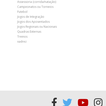
Assessoria (corrida/natação)
Campeonatos ou Torneios
Futebol
Jogos de Integração
Jogos dos Aposentados
Jogos Regionais ou Nacionais
Quadras Externas
Treinos
xadrez
Acessar
Acessar
Acess
Ac