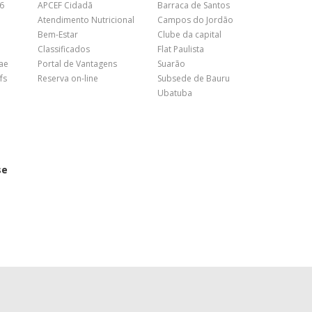
26
APCEF Cidadã
Barraca de Santos
Atendimento Nutricional
Campos do Jordão
Bem-Estar
Clube da capital
Classificados
Flat Paulista
nae
Portal de Vantagens
Suarão
fs
Reserva on-line
Subsede de Bauru
Ubatuba
se