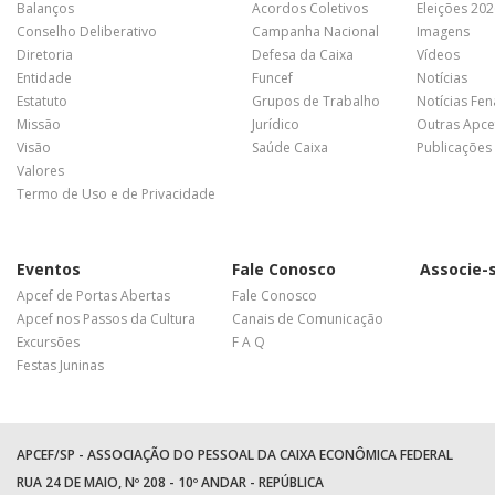
Balanços
Acordos Coletivos
Eleições 20
Conselho Deliberativo
Campanha Nacional
Imagens
Diretoria
Defesa da Caixa
Vídeos
Entidade
Funcef
Notícias
Estatuto
Grupos de Trabalho
Notícias Fe
Missão
Jurídico
Outras Apce
Visão
Saúde Caixa
Publicações
Valores
Termo de Uso e de Privacidade
Eventos
Fale Conosco
Associe-
Apcef de Portas Abertas
Fale Conosco
Apcef nos Passos da Cultura
Canais de Comunicação
Excursões
F A Q
Festas Juninas
APCEF/SP - ASSOCIAÇÃO DO PESSOAL DA CAIXA ECONÔMICA FEDERAL
RUA 24 DE MAIO, Nº 208 - 10º ANDAR - REPÚBLICA