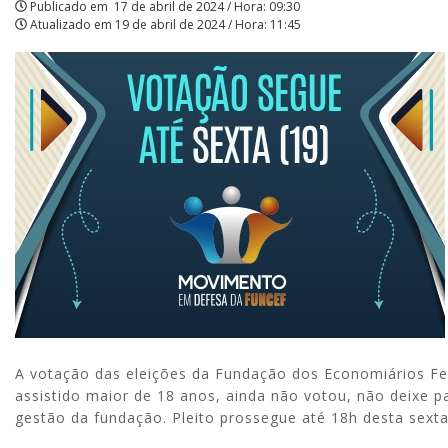
Publicado em
17 de abril de 2024 / Hora: 09:30
Atualizado em
19 de abril de 2024 / Hora: 11:45
A votação das eleições da Fundação dos Economiários Fede
assistido maior de 18 anos, ainda não votou, não deixe pa
gestão da fundação. Pleito prossegue até 18h desta sexta-