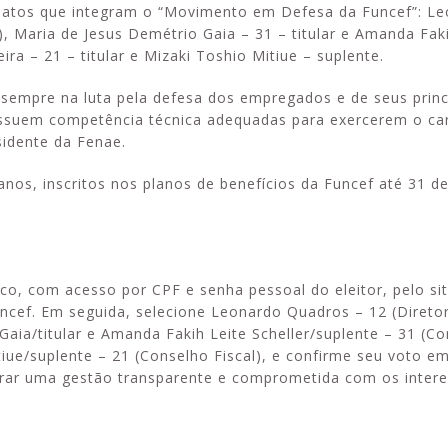
idatos que integram o “Movimento em Defesa da Funcef”: L
, Maria de Jesus Demétrio Gaia – 31 – titular e Amanda Faki
ira – 21 – titular e Mizaki Toshio Mitiue – suplente.
sempre na luta pela defesa dos empregados e de seus princi
ossuem competência técnica adequadas para exercerem o car
sidente da Fenae.
anos, inscritos nos planos de benefícios da Funcef até 31 de
co, com acesso por CPF e senha pessoal do eleitor, pelo si
uncef. Em seguida, selecione Leonardo Quadros – 12 (Diretor
Gaia/titular e Amanda Fakih Leite Scheller/suplente – 31 (C
itiue/suplente – 21 (Conselho Fiscal), e confirme seu voto e
rar uma gestão transparente e comprometida com os intere