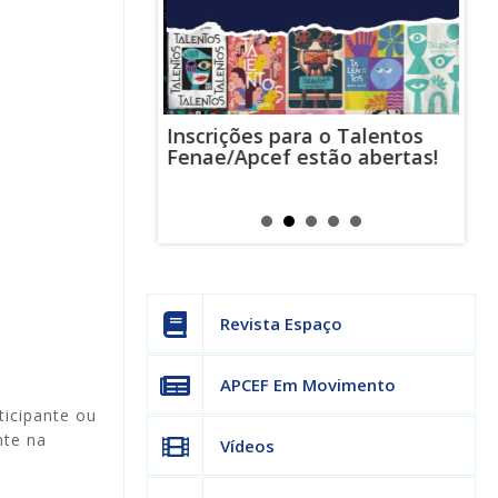
Inscrições para o Talentos
stas usam
Cha
Fenae/Apcef estão abertas!
-mail para
ind
s mensagens
man
os judiciais
can
Revista Espaço
APCEF Em Movimento
ticipante ou
nte na
Vídeos