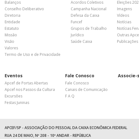
Balanços
Acordos Coletivos
Eleições 20
Conselho Deliberativo
Campanha Nacional
Imagens
Diretoria
Defesa da Caixa
Vídeos
Entidade
Funcef
Notícias
Estatuto
Grupos de Trabalho
Notícias Fe
Missão
Jurídico
Outras Apce
Visão
Saúde Caixa
Publicações
Valores
Termo de Uso e de Privacidade
Eventos
Fale Conosco
Associe-
Apcef de Portas Abertas
Fale Conosco
Apcef nos Passos da Cultura
Canais de Comunicação
Excursões
F A Q
Festas Juninas
APCEF/SP - ASSOCIAÇÃO DO PESSOAL DA CAIXA ECONÔMICA FEDERAL
RUA 24 DE MAIO, Nº 208 - 10º ANDAR - REPÚBLICA