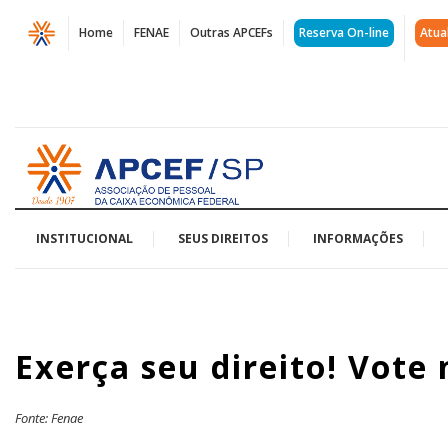
Página
Home
FENAE
Outras APCEFs
Reserva On-line
Atua
Exerça
seu
direito!
Acessar
Vote
página
inicial
nas
eleições
INSTITUCIONAL
SEUS DIREITOS
INFORMAÇÕES
da
Funcef
Exerça seu direito! Vote 
|
APCEF/SP
Fonte: Fenae