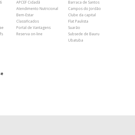
26
APCEF Cidadã
Barraca de Santos
Atendimento Nutricional
Campos do Jordão
Bem-Estar
Clube da capital
Classificados
Flat Paulista
nae
Portal de Vantagens
Suarão
fs
Reserva on-line
Subsede de Bauru
Ubatuba
se