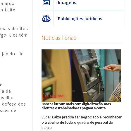
Imagens
eonardo
h Leite
Publicações Jurídicas
pais direitos
go. Eles têm
Notícias Fenae
 janeiro de
te
ia de
onselho
m defesa dos
Bancos lucram mais com digitalização, mas
clientes e trabalhadores pagam a conta
sses de
Super Caixa precisa ser negociado e reconhecer
o trabalho de todo o quadro de pessoal do
banco