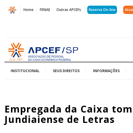
Página
Home
FENAE
Outras APCEFs
Reserva On-line
Atua
Empregada
da
Caixa
Acessar
toma
página
inicial
posse
na
INSTITUCIONAL
SEUS DIREITOS
INFORMAÇÕES
Academia
Jundiaiense
Empregada da Caixa tom
de
Jundiaiense de Letras
Letras
|