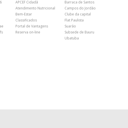
26
APCEF Cidadã
Barraca de Santos
Atendimento Nutricional
Campos do Jordão
Bem-Estar
Clube da capital
Classificados
Flat Paulista
nae
Portal de Vantagens
Suarão
fs
Reserva on-line
Subsede de Bauru
Ubatuba