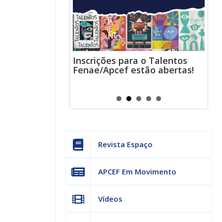
Inscrições para o Talentos
stas usam
Cha
Fenae/Apcef estão abertas!
-mail para
ind
s mensagens
man
os judiciais
can
Revista Espaço
APCEF Em Movimento
Vídeos