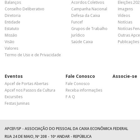
Balanços
Acordos Coletivos
Eleições 20
Conselho Deliberativo
Campanha Nacional
Imagens
Diretoria
Defesa da Caixa
Vídeos
Entidade
Funcef
Notícias
Estatuto
Grupos de Trabalho
Notícias Fe
Missão
Jurídico
Outras Apce
Visão
Saúde Caixa
Publicações
Valores
Termo de Uso e de Privacidade
Eventos
Fale Conosco
Associe-se
Apcef de Portas Abertas
Fale Conosco
Apcef nos Passos da Cultura
Receba informações
Excursões
F A Q
Festas Juninas
APCEF/SP - ASSOCIAÇÃO DO PESSOAL DA CAIXA ECONÔMICA FEDERAL
RUA 24 DE MAIO, Nº 208 - 10º ANDAR - REPÚBLICA