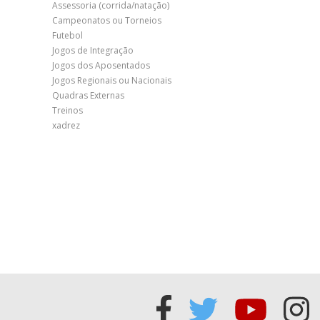
Assessoria (corrida/natação)
Campeonatos ou Torneios
Futebol
Jogos de Integração
Jogos dos Aposentados
Jogos Regionais ou Nacionais
Quadras Externas
Treinos
xadrez
Acessar
Acessar
Acess
Ac