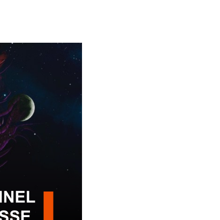
Esporte em movimento:
Alerta: golpi
confira os treinos esportivos
WhatsApp e e
oferecidos pela Apcef/SP
enviar falsa
sobre process