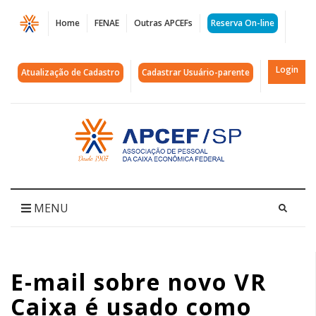
Página
Home
FENAE
Outras APCEFs
Reserva On-line
E-
mail
Login
Atualização de Cadastro
Cadastrar Usuário-parente
sobre
novo
Acessar
página
VR
inicial
Caixa
é
MENU
usado
como
E-mail sobre novo VR
tentativa
Caixa é usado como
de