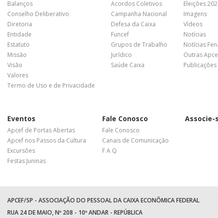
Balanços
Acordos Coletivos
Eleições 20
Conselho Deliberativo
Campanha Nacional
Imagens
Diretoria
Defesa da Caixa
Vídeos
Entidade
Funcef
Notícias
Estatuto
Grupos de Trabalho
Notícias Fe
Missão
Jurídico
Outras Apce
Visão
Saúde Caixa
Publicações
Valores
Termo de Uso e de Privacidade
Eventos
Fale Conosco
Associe-
Apcef de Portas Abertas
Fale Conosco
Apcef nos Passos da Cultura
Canais de Comunicação
Excursões
F A Q
Festas Juninas
APCEF/SP - ASSOCIAÇÃO DO PESSOAL DA CAIXA ECONÔMICA FEDERAL
RUA 24 DE MAIO, Nº 208 - 10º ANDAR - REPÚBLICA