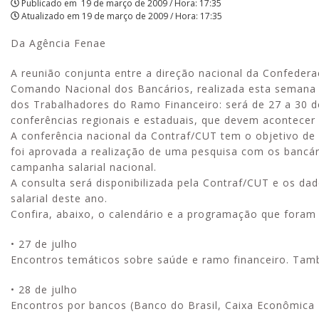
Publicado em
19 de março de 2009 / Hora: 17:35
Atualizado em
19 de março de 2009 / Hora: 17:35
Da Agência Fenae
A reunião conjunta entre a direção nacional da Confeder
Comando Nacional dos Bancários, realizada esta semana e
dos Trabalhadores do Ramo Financeiro: será de 27 a 30 de
conferências regionais e estaduais, que devem acontecer 
A conferência nacional da Contraf/CUT tem o objetivo de
foi aprovada a realização de uma pesquisa com os bancári
campanha salarial nacional.
A consulta será disponibilizada pela Contraf/CUT e os d
salarial deste ano.
Confira, abaixo, o calendário e a programação que foram 
• 27 de julho
Encontros temáticos sobre saúde e ramo financeiro. Tamb
• 28 de julho
Encontros por bancos (Banco do Brasil, Caixa Econômica F