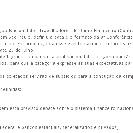
ação Nacional dos Trabalhadores do Ramo Financeiro (Contr
Alerta: golpi
Aproveite a parceria da Apcef
m São Paulo, definiu a data e o formato da 8ª Conferência
WhatsApp e e
com o Sesi e invista em saúde
 julho. Em preparação a esse evento nacional, serão realiz
enviar falsa
e momentos de lazer!
até 23 de julho.
sobre process
 deflagrar a campanha salarial nacional da categoria bancá
os, para que a categoria expresse as suas expectativas par
ados coletados servirão de subsídios para a condução da ca
definidas:
ém está previsto debate sobre o sistema financeiro naciona
ederal e bancos estaduais, federalizados e privados).