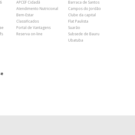
26
APCEF Cidadã
Barraca de Santos
Atendimento Nutricional
Campos do Jordão
Bem-Estar
Clube da capital
Classificados
Flat Paulista
nae
Portal de Vantagens
Suarão
fs
Reserva on-line
Subsede de Bauru
Ubatuba
se