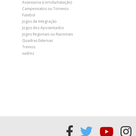
Assessoria (corrida/natação)
Campeonatos ou Torneios
Futebol
Jogos de Integração
Jogos dos Aposentados
Jogos Regionais ou Nacionais
Quadras Externas
Treinos
xadrez
Acessar
Acessar
Acess
Ac