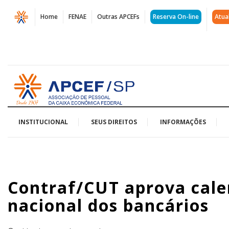
Página
Home
FENAE
Outras APCEFs
Reserva On-line
Atua
Contraf/CUT
aprova
calendário
Acessar
da
página
inicial
campanha
salarial
INSTITUCIONAL
SEUS DIREITOS
INFORMAÇÕES
nacional
dos
Contraf/CUT aprova cale
bancários
nacional dos bancários
|
APCEF/SP