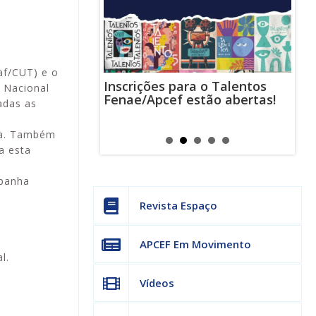
af/CUT) e o
Inscrições para o Talentos
stas usam
Cha
 Nacional
Fenae/Apcef estão abertas!
-mail para
ind
adas as
s mensagens
man
os judiciais
can
ria. Também
a esta
mpanha
Revista Espaço
APCEF Em Movimento
l.
Vídeos