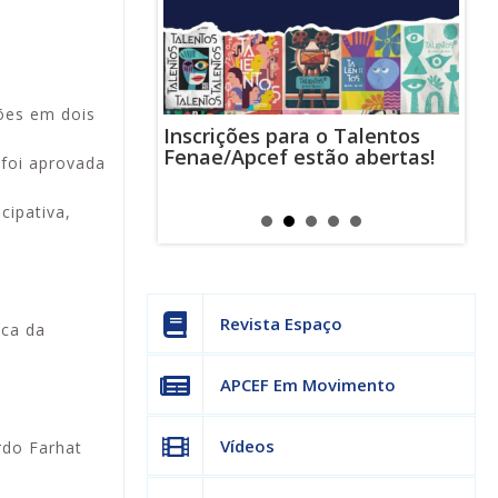
ções em dois
Inscrições para o Talentos
stas usam
Cha
Fenae/Apcef estão abertas!
-mail para
ind
foi aprovada
s mensagens
man
os judiciais
can
cipativa,
Revista Espaço
ica da
APCEF Em Movimento
Vídeos
rdo Farhat