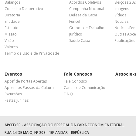
Balanços
Acordos Coletivos
Eleições 20
Conselho Deliberativo
Campanha Nacional
Imagens
Diretoria
Defesa da Caixa
Vídeos
Entidade
Funcef
Notícias
Estatuto
Grupos de Trabalho
Notícias Fe
Missão
Jurídico
Outras Apce
Visão
Saúde Caixa
Publicações
Valores
Termo de Uso e de Privacidade
Eventos
Fale Conosco
Associe-
Apcef de Portas Abertas
Fale Conosco
Apcef nos Passos da Cultura
Canais de Comunicação
Excursões
F A Q
Festas Juninas
APCEF/SP - ASSOCIAÇÃO DO PESSOAL DA CAIXA ECONÔMICA FEDERAL
RUA 24 DE MAIO, Nº 208 - 10º ANDAR - REPÚBLICA