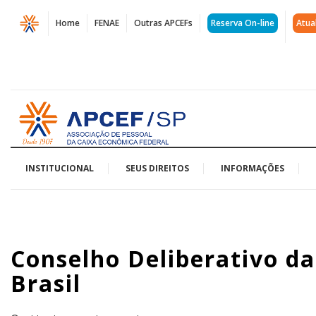
Página
Home
FENAE
Outras APCEFs
Reserva On-line
Atua
Conselho
Deliberativo
da
Acessar
Funcef
página
inicial
aprova
Fundo
INSTITUCIONAL
SEUS DIREITOS
INFORMAÇÕES
Infra
Brasil
Conselho Deliberativo d
|
Brasil
APCEF/SP