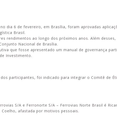
 no dia 6 de fevereiro, em Brasília, foram aprovadas aplica
Alerta: golpi
Aproveite a parceria da Apcef
ística Brasil.
WhatsApp e e
com o Sesi e invista em saúde
res rendimentos ao longo dos próximos anos. Além desses, 
enviar falsa
e momentos de lazer!
onjunto Nacional de Brasília.
sobre process
cutiva que fosse apresentado um manual de governança parti
 de Investimento.
dos participantes, foi indicado para integrar o Comitê de Ét
rovias S/A e Ferronorte S/A – Ferrovias Norte Brasil é Rica
Coelho, afastada por motivos pessoais.