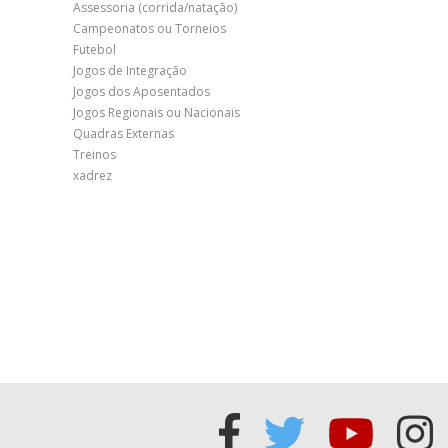
Assessoria (corrida/natação)
Campeonatos ou Torneios
Futebol
Jogos de Integração
Jogos dos Aposentados
Jogos Regionais ou Nacionais
Quadras Externas
Treinos
xadrez
Acessar
Acessar
Acess
Ac