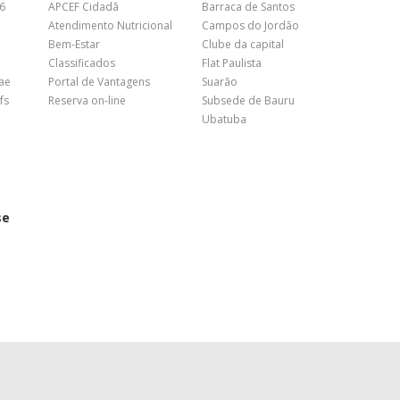
26
APCEF Cidadã
Barraca de Santos
Atendimento Nutricional
Campos do Jordão
Bem-Estar
Clube da capital
Classificados
Flat Paulista
nae
Portal de Vantagens
Suarão
fs
Reserva on-line
Subsede de Bauru
Ubatuba
se