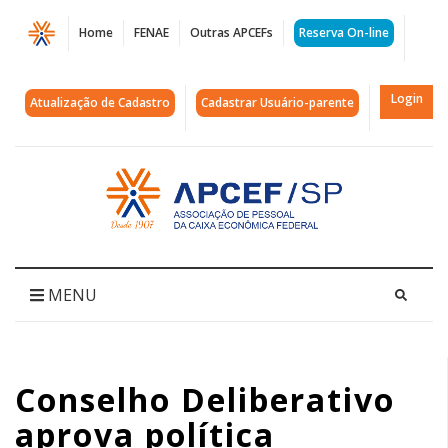
Página
Home
FENAE
Outras APCEFs
Reserva On-line
Conselho
Deliberativo
Login
Atualização de Cadastro
Cadastrar Usuário-parente
aprova
política
Acessar
página
imobiliária
inicial
da
Funcef
MENU
|
APCEF/SP
Conselho Deliberativo
aprova política