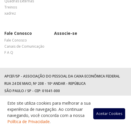
Quadras Externas
Treinos
xadrez
Fale Conosco
Associe-se
Fale Conosco
Canais de Comunicação
F A Q
APCEF/SP - ASSOCIAÇÃO DO PESSOAL DA CAIXA ECONÔMICA FEDERAL
RUA 24 DE MAIO, Nº 208 - 10º ANDAR - REPÚBLICA
SÃO PAULO / SP - CEP: 01041-000
TEL: +55 (11) 3017-8300
Este site utiliza cookies para melhorar a sua
WhatsApp:
(11) 94597-5758
experiência de navegação. Ao continuar
Acessar
Acessar
Acess
Ac
Aceitar Cookies
navegando, você concorda com a nossa
Política de Privacidade
.