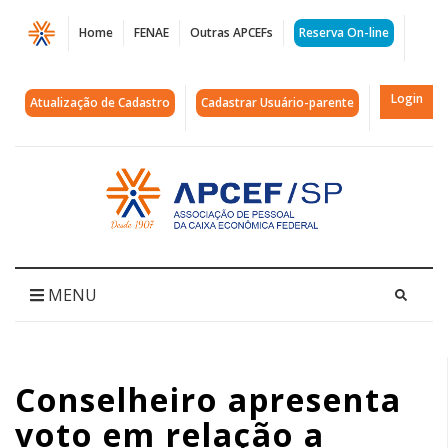
Página
Home
FENAE
Outras APCEFs
Reserva On-line
Conselheiro
apresenta
Login
Atualização de Cadastro
Cadastrar Usuário-parente
voto
em
Acessar
página
relação
inicial
a
demandas
MENU
judiciais
da
Conselheiro apresenta
Funcef
voto em relação a
|