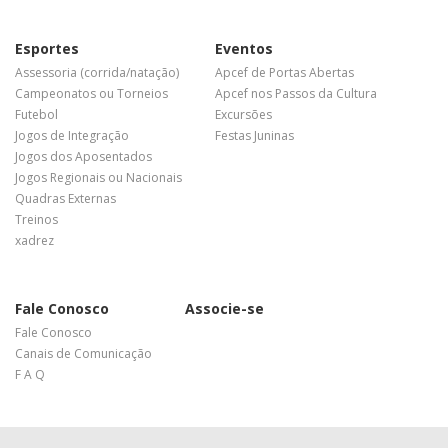
Esportes
Eventos
Assessoria (corrida/natação)
Apcef de Portas Abertas
Campeonatos ou Torneios
Apcef nos Passos da Cultura
Futebol
Excursões
Jogos de Integração
Festas Juninas
Jogos dos Aposentados
Jogos Regionais ou Nacionais
Quadras Externas
Treinos
xadrez
Fale Conosco
Associe-se
Fale Conosco
Canais de Comunicação
F A Q