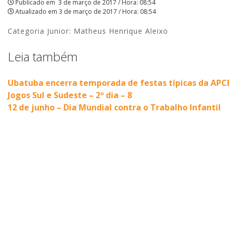
Publicado em
3 de março de 2017 / Hora: 08:54
Atualizado em
3 de março de 2017 / Hora: 08:54
Henrique
Categoria Junior: Matheus Henrique Aleixo
Aleixo
|
Leia também
APCEF/SP
Ubatuba encerra temporada de festas típicas da APC
Jogos Sul e Sudeste – 2º dia – 8
12 de junho – Dia Mundial contra o Trabalho Infantil