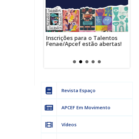
Inscrições para o Talentos
stas usam
Cha
Fenae/Apcef estão abertas!
-mail para
ind
s mensagens
man
os judiciais
can
Revista Espaço
APCEF Em Movimento
Vídeos