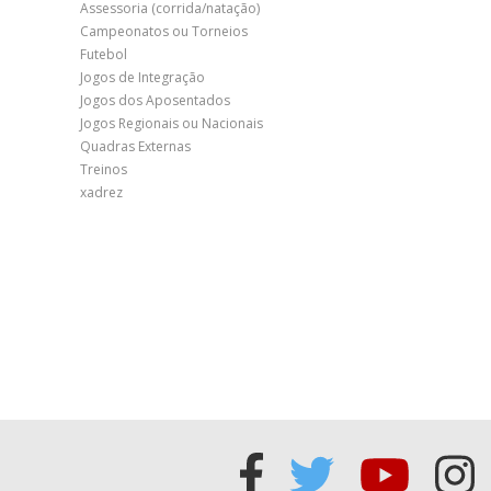
Assessoria (corrida/natação)
Campeonatos ou Torneios
Futebol
Jogos de Integração
Jogos dos Aposentados
Jogos Regionais ou Nacionais
Quadras Externas
Treinos
xadrez
Acessar
Acessar
Acess
Ac