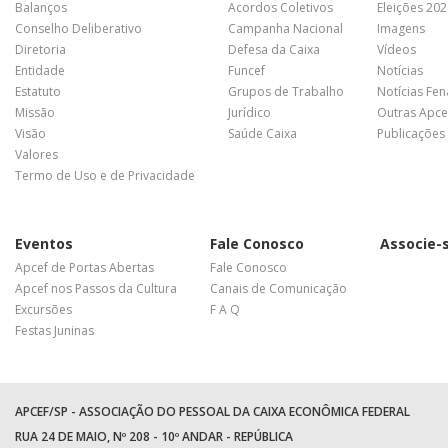
Balanços
Acordos Coletivos
Eleições 20
Conselho Deliberativo
Campanha Nacional
Imagens
Diretoria
Defesa da Caixa
Vídeos
Entidade
Funcef
Notícias
Estatuto
Grupos de Trabalho
Notícias Fe
Missão
Jurídico
Outras Apce
Visão
Saúde Caixa
Publicações
Valores
Termo de Uso e de Privacidade
Eventos
Fale Conosco
Associe-
Apcef de Portas Abertas
Fale Conosco
Apcef nos Passos da Cultura
Canais de Comunicação
Excursões
F A Q
Festas Juninas
APCEF/SP - ASSOCIAÇÃO DO PESSOAL DA CAIXA ECONÔMICA FEDERAL
RUA 24 DE MAIO, Nº 208 - 10º ANDAR - REPÚBLICA