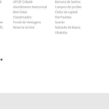
26
APCEF Cidadã
Barraca de Santos
Atendimento Nutricional
Campos do Jordão
Bem-Estar
Clube da capital
Classificados
Flat Paulista
nae
Portal de Vantagens
Suarão
fs
Reserva on-line
Subsede de Bauru
Ubatuba
se