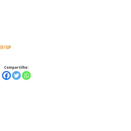
Alerta: golpi
Aproveite a parceria da Apcef
WhatsApp e e
com o Sesi e invista em saúde
enviar falsa
e momentos de lazer!
EF/SP
sobre process
Compartilhe: