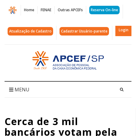
Página
Home
FENAE
Outras APCEFs
Reserva On-line
Cerca
de
Login
Atualização de Cadastro
Cadastrar Usuário-parente
3
mil
Acessar
página
bancários
inicial
votam
pela
MENU
continuidade
da
Cerca de 3 mil
greve.
bancários votam pela
Passeata