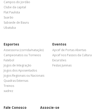
Campos do Jordão
Clube da capital
Flat Paulista
Suarão
Subsede de Bauru
Ubatuba
Esportes
Eventos
Assessoria (corrida/natação)
Apcef de Portas Abertas
Campeonatos ou Torneios
Apcef nos Passos da Cultura
Futebol
Excursões
Jogos de Integração
Festas Juninas
Jogos dos Aposentados
Jogos Regionais ou Nacionais
Quadras Externas
Treinos
xadrez
Fale Conosco
Associe-se