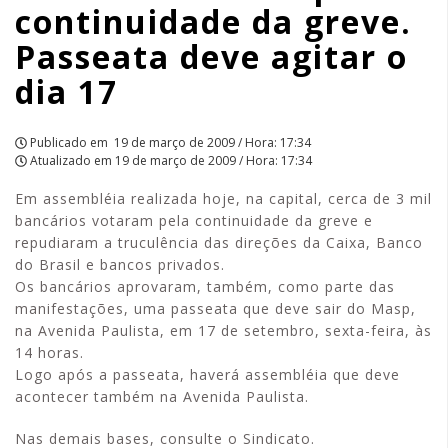
continuidade da greve.
deve
Passeata deve agitar o
agitar
dia 17
o
dia
Publicado em
19 de março de 2009 / Hora: 17:34
Atualizado em
19 de março de 2009 / Hora: 17:34
17
Em assembléia realizada hoje, na capital, cerca de 3 mil
|
bancários votaram pela continuidade da greve e
repudiaram a truculência das direções da Caixa, Banco
APCEF/SP
do Brasil e bancos privados.
Os bancários aprovaram, também, como parte das
manifestações, uma passeata que deve sair do Masp,
na Avenida Paulista, em 17 de setembro, sexta-feira, às
14 horas.
Logo após a passeata, haverá assembléia que deve
acontecer também na Avenida Paulista.
Nas demais bases, consulte o Sindicato.