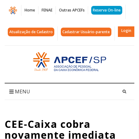
Página
Home
FENAE
Outras APCEFs
Reserva On-line
CEE-
Caixa
Login
Atualização de Cadastro
Cadastrar Usuário-parente
cobra
novamente
Acessar
página
imediata
inicial
reabertura
das
MENU
negociações
|
CEE-Caixa cobra
APCEF/SP
novamente imediata