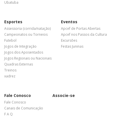
Ubatuba
Esportes
Eventos
Assessoria (corrida/natação)
Apcef de Portas Abertas
Campeonatos ou Torneios
Apcef nos Passos da Cultura
Futebol
Excursões
Jogos de Integração
Festas Juninas
Jogos dos Aposentados
Jogos Regionais ou Nacionais
Quadras Externas
Treinos
xadrez
Fale Conosco
Associe-se
Fale Conosco
Canais de Comunicação
F A Q