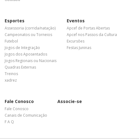
Esportes
Eventos
Assessoria (corrida/natação)
Apcef de Portas Abertas
Campeonatos ou Torneios
Apcef nos Passos da Cultura
Futebol
Excursões
Jogos de Integração
Festas Juninas
Jogos dos Aposentados
Jogos Regionais ou Nacionais
Quadras Externas
Treinos
xadrez
Fale Conosco
Associe-se
Fale Conosco
Canais de Comunicação
F A Q