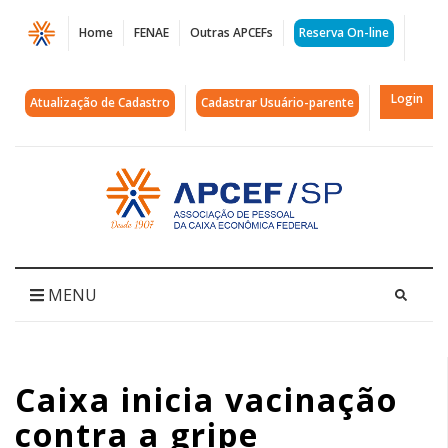
Página
Home
FENAE
Outras APCEFs
Reserva On-line
Caixa
inicia
Login
Atualização de Cadastro
Cadastrar Usuário-parente
vacinação
contra
Acessar
página
a
inicial
gripe
|
MENU
APCEF/SP
Caixa inicia vacinação
contra a gripe