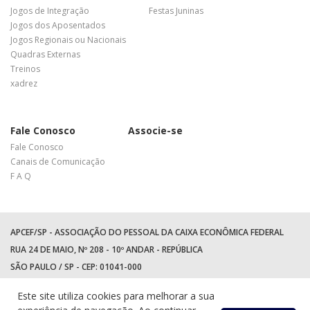
Jogos de Integração
Festas Juninas
Jogos dos Aposentados
Jogos Regionais ou Nacionais
Quadras Externas
Treinos
xadrez
Fale Conosco
Associe-se
Fale Conosco
Canais de Comunicação
F A Q
APCEF/SP - ASSOCIAÇÃO DO PESSOAL DA CAIXA ECONÔMICA FEDERAL
RUA 24 DE MAIO, Nº 208 - 10º ANDAR - REPÚBLICA
SÃO PAULO / SP - CEP: 01041-000
TEL: +55 (11) 3017-8300
Este site utiliza cookies para melhorar a sua
WhatsApp:
(11) 94597-5758