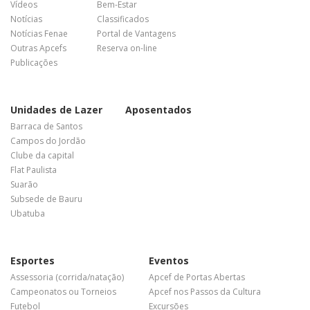
Vídeos
Bem-Estar
Notícias
Classificados
Notícias Fenae
Portal de Vantagens
Outras Apcefs
Reserva on-line
Publicações
Unidades de Lazer
Aposentados
Barraca de Santos
Campos do Jordão
Clube da capital
Flat Paulista
Suarão
Subsede de Bauru
Ubatuba
Esportes
Eventos
Assessoria (corrida/natação)
Apcef de Portas Abertas
Campeonatos ou Torneios
Apcef nos Passos da Cultura
Futebol
Excursões