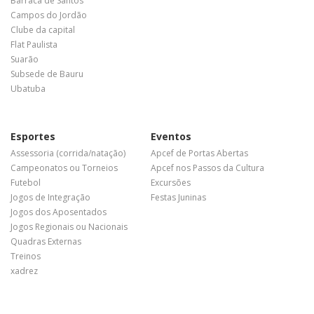
Barraca de Santos
Campos do Jordão
Clube da capital
Flat Paulista
Suarão
Subsede de Bauru
Ubatuba
Esportes
Eventos
Assessoria (corrida/natação)
Apcef de Portas Abertas
Campeonatos ou Torneios
Apcef nos Passos da Cultura
Futebol
Excursões
Jogos de Integração
Festas Juninas
Jogos dos Aposentados
Jogos Regionais ou Nacionais
Quadras Externas
Treinos
xadrez