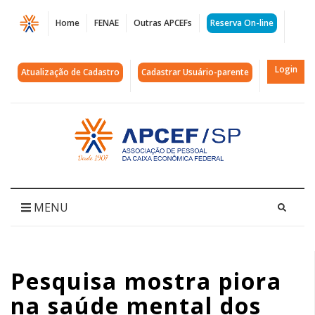
Página
Home
FENAE
Outras APCEFs
Reserva On-line
Pesquisa
mostra
Login
Atualização de Cadastro
Cadastrar Usuário-parente
piora
na
Acessar
página
saúde
inicial
mental
dos
MENU
empregados
da
Pesquisa mostra piora
Caixa
na saúde mental dos
em