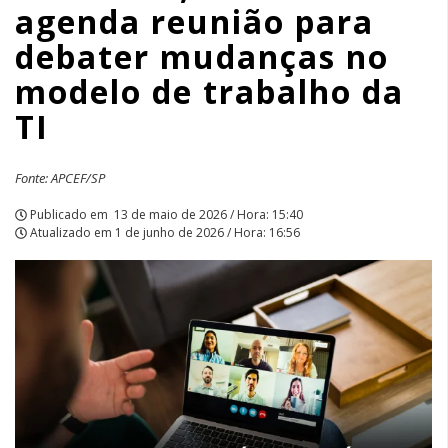
agenda reunião para
modelo
debater mudanças no
de
modelo de trabalho da
trabalho
TI
da
Fonte: APCEF/SP
TI
Publicado em
13 de maio de 2026 / Hora: 15:40
|
Atualizado em
1 de junho de 2026 / Hora: 16:56
APCEF/SP