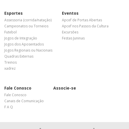
Esportes
Eventos
Assessoria (corrida/natação)
Apcef de Portas Abertas
Campeonatos ou Torneios
Apcef nos Passos da Cultura
Futebol
Excursões
Jogos de Integração
Festas Juninas
Jogos dos Aposentados
Jogos Regionais ou Nacionais
Quadras Externas
Treinos
xadrez
Fale Conosco
Associe-se
Fale Conosco
Canais de Comunicação
F A Q