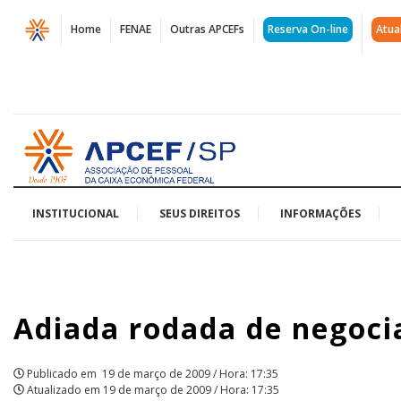
Página
Home
FENAE
Outras APCEFs
Reserva On-line
Atua
Adiada
rodada
de
Acessar
negociação
página
inicial
com
a
INSTITUCIONAL
SEUS DIREITOS
INFORMAÇÕES
direção
da
Adiada rodada de negoci
Caixa
|
Publicado em
19 de março de 2009 / Hora: 17:35
APCEF/SP
Atualizado em
19 de março de 2009 / Hora: 17:35