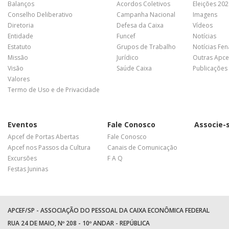
Balanços
Acordos Coletivos
Eleições 20
Conselho Deliberativo
Campanha Nacional
Imagens
Diretoria
Defesa da Caixa
Vídeos
Entidade
Funcef
Notícias
Estatuto
Grupos de Trabalho
Notícias Fe
Missão
Jurídico
Outras Apce
Visão
Saúde Caixa
Publicações
Valores
Termo de Uso e de Privacidade
Eventos
Fale Conosco
Associe-
Apcef de Portas Abertas
Fale Conosco
Apcef nos Passos da Cultura
Canais de Comunicação
Excursões
F A Q
Festas Juninas
APCEF/SP - ASSOCIAÇÃO DO PESSOAL DA CAIXA ECONÔMICA FEDERAL
RUA 24 DE MAIO, Nº 208 - 10º ANDAR - REPÚBLICA