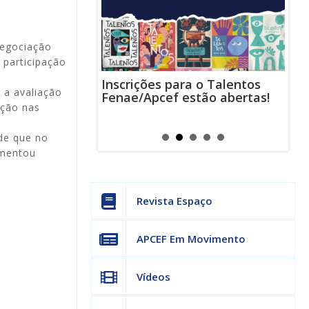
negociação
 participação
Inscrições para o Talentos
stas usam
Cha
 a avaliação
Fenae/Apcef estão abertas!
-mail para
ind
ação nas
s mensagens
man
os judiciais
can
de que no
omentou
Revista Espaço
APCEF Em Movimento
Vídeos