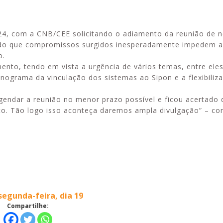
a 24, com a CNB/CEE solicitando o adiamento da reunião de 
cando que compromissos surgidos inesperadamente impedem a
o.
Alerta: golpi
Aproveite a parceria da Apcef
to, tendo em vista a urgência de vários temas, entre eles
WhatsApp e e
com o Sesi e invista em saúde
nograma da vinculação dos sistemas ao Sipon e a flexibiliz
enviar falsa
e momentos de lazer!
sobre process
ndar a reunião no menor prazo possível e ficou acertado 
nto. Tão logo isso aconteça daremos ampla divulgação” – c
segunda-feira, dia 19
Compartilhe: