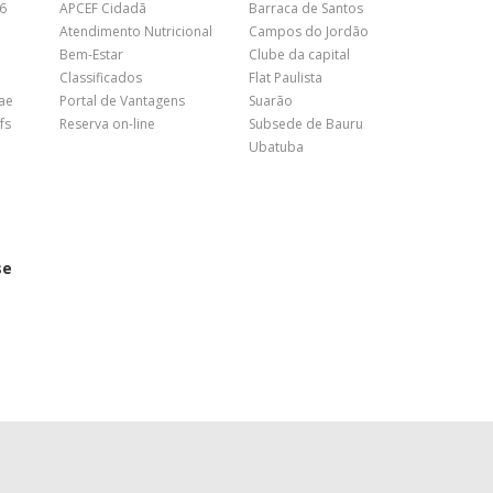
26
APCEF Cidadã
Barraca de Santos
Atendimento Nutricional
Campos do Jordão
Bem-Estar
Clube da capital
Classificados
Flat Paulista
nae
Portal de Vantagens
Suarão
fs
Reserva on-line
Subsede de Bauru
Ubatuba
se