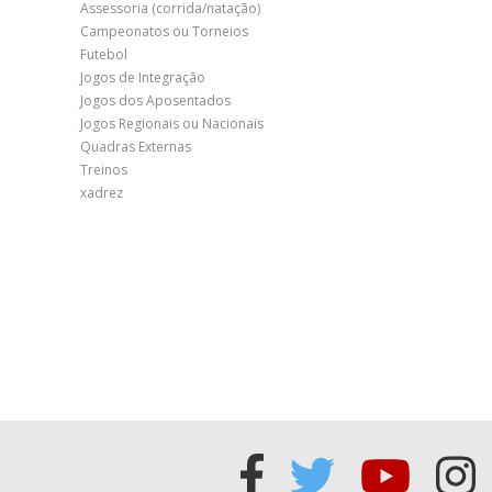
Assessoria (corrida/natação)
Campeonatos ou Torneios
Futebol
Jogos de Integração
Jogos dos Aposentados
Jogos Regionais ou Nacionais
Quadras Externas
Treinos
xadrez
Acessar
Acessar
Acess
Ac