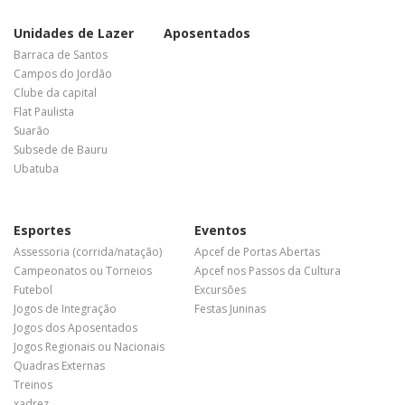
Unidades de Lazer
Aposentados
Barraca de Santos
Campos do Jordão
Clube da capital
Flat Paulista
Suarão
Subsede de Bauru
Ubatuba
Esportes
Eventos
Assessoria (corrida/natação)
Apcef de Portas Abertas
Campeonatos ou Torneios
Apcef nos Passos da Cultura
Futebol
Excursões
Jogos de Integração
Festas Juninas
Jogos dos Aposentados
Jogos Regionais ou Nacionais
Quadras Externas
Treinos
xadrez