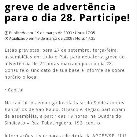
greve de advertência
28.
para o dia 28. Participe!
Participe!
|
Publicado em
19 de março de 2009 / Hora: 17:35
Atualizado em
19 de março de 2009 / Hora: 17:35
APCEF/SP
Estão previstas, para 27 de setembro, terça-feira,
assembléias em todo o País para debater a greve de
advertência de 24 horas marcada para o dia 28.
Consulte o sindicato de sua base e informe-se sobre
horário e local.
• Capital
Na capital, os empregados da base do Sindicato dos
Bancários de São Paulo, Osasco e Região participam
de assembléia, a partir das 19 horas, na Quadra do
Sindicato – Rua Tabatingüera, 192, centro.
Informações, ligue para a diretoria da APCEF/SP, (11)