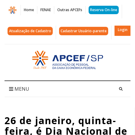
Página
Home
FENAE
Outras APCEFs
Reserva On-line
26
de
Login
Atualização de Cadastro
Cadastrar Usuário-parente
janeiro,
quinta-
Acessar
página
feira,
inicial
é
Dia
MENU
Nacional
de
26 de janeiro, quinta-
Luta
feira, é Dia Nacional de
na