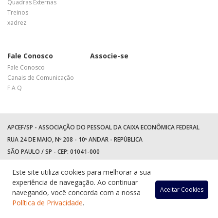
Quadras Externas
Treinos
xadrez
Fale Conosco
Associe-se
Fale Conosco
Canais de Comunicação
F A Q
APCEF/SP - ASSOCIAÇÃO DO PESSOAL DA CAIXA ECONÔMICA FEDERAL
RUA 24 DE MAIO, Nº 208 - 10º ANDAR - REPÚBLICA
SÃO PAULO / SP - CEP: 01041-000
TEL: +55 (11) 3017-8300
Este site utiliza cookies para melhorar a sua
WhatsApp:
(11) 94597-5758
experiência de navegação. Ao continuar
Acessar
Acessar
Acess
Ac
Aceitar Cookies
navegando, você concorda com a nossa
Política de Privacidade
.