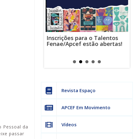
Inscrições para o Talentos
stas usam
Cha
Fenae/Apcef estão abertas!
-mail para
ind
s mensagens
man
os judiciais
can
Revista Espaço
APCEF Em Movimento
Vídeos
o Pessoal da
eixe passar