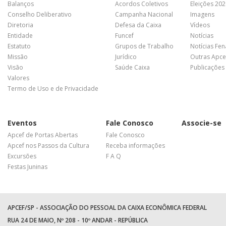
Balanços
Acordos Coletivos
Eleições 20
Conselho Deliberativo
Campanha Nacional
Imagens
Diretoria
Defesa da Caixa
Vídeos
Entidade
Funcef
Notícias
Estatuto
Grupos de Trabalho
Notícias Fe
Missão
Jurídico
Outras Apce
Visão
Saúde Caixa
Publicações
Valores
Termo de Uso e de Privacidade
Eventos
Fale Conosco
Associe-se
Apcef de Portas Abertas
Fale Conosco
Apcef nos Passos da Cultura
Receba informações
Excursões
F A Q
Festas Juninas
APCEF/SP - ASSOCIAÇÃO DO PESSOAL DA CAIXA ECONÔMICA FEDERAL
RUA 24 DE MAIO, Nº 208 - 10º ANDAR - REPÚBLICA