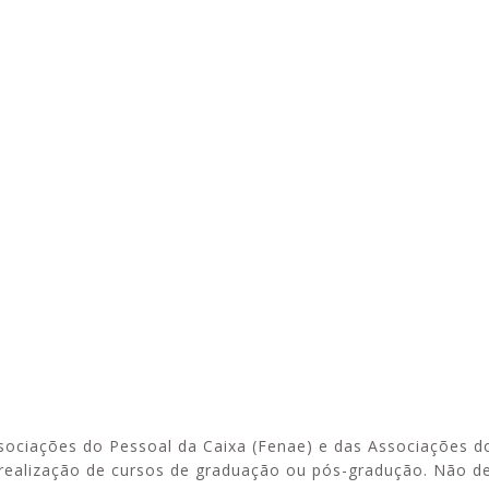
Esporte em movimento:
Alerta: golpi
confira os treinos esportivos
WhatsApp e e
oferecidos pela Apcef/SP
enviar falsa
sobre process
sociações do Pessoal da Caixa (Fenae) e das Associações d
 realização de cursos de graduação ou pós-gradução. Não d