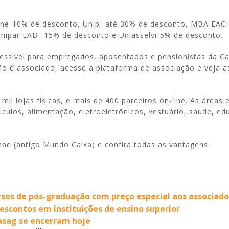
line-10% de desconto, Unip- até 30% de desconto, MBA EAC
Unipar EAD- 15% de desconto e Uniasselvi-5% de desconto.
essível para empregados, aposentados e pensionistas da Ca
ão é associado, acesse a plataforma de associação e veja 
il lojas físicas, e mais de 400 parceiros on-line. As áreas 
ículos, alimentação, eletroeletrônicos, vestuário, saúde, ed
enae (antigo Mundo Caixa) e confira todas as vantagens.
rsos de pós-graduação com preço especial aos associado
escontos em instituições de ensino superior
asag se encerram hoje