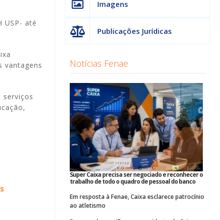
Imagens
H USP- até
Publicações Jurídicas
ixa
Notícias Fenae
as vantagens
e serviços
ucação,
Super Caixa precisa ser negociado e reconhecer o
trabalho de todo o quadro de pessoal do banco
s
Em resposta à Fenae, Caixa esclarece patrocínio
ao atletismo