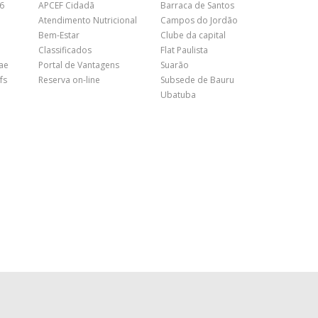
26
APCEF Cidadã
Barraca de Santos
Atendimento Nutricional
Campos do Jordão
Bem-Estar
Clube da capital
Classificados
Flat Paulista
nae
Portal de Vantagens
Suarão
fs
Reserva on-line
Subsede de Bauru
Ubatuba