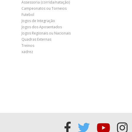
Assessoria (corrida/natação)
Campeonatos ou Torneios
Futebol
Jogos de Integração
Jogos dos Aposentados
Jogos Regionais ou Nacionais
Quadras Externas
Treinos
xadrez
Acessar
Acessar
Acess
Ac