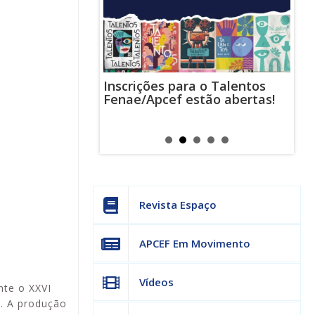
Inscrições para o Talentos
stas usam
Cha
Fenae/Apcef estão abertas!
-mail para
ind
s mensagens
man
os judiciais
can
Revista Espaço
APCEF Em Movimento
Vídeos
nte o XXVI
. A produção