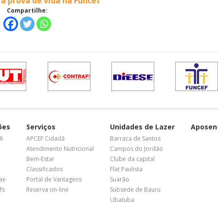
 a prova de vida na Funcef
Compartilhe:
ões
Serviços
Unidades de Lazer
Aposen
26
APCEF Cidadã
Barraca de Santos
Atendimento Nutricional
Campos do Jordão
Bem-Estar
Clube da capital
Classificados
Flat Paulista
nae
Portal de Vantagens
Suarão
fs
Reserva on-line
Subsede de Bauru
Ubatuba