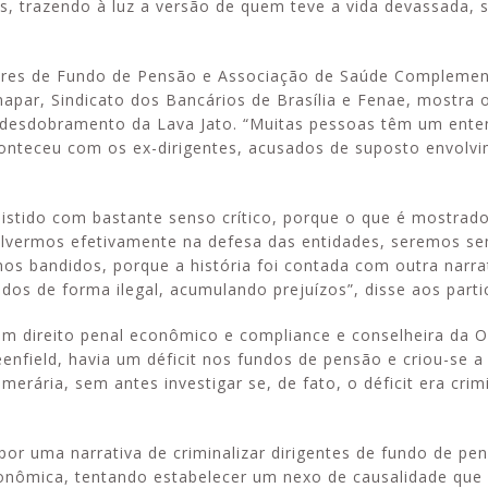
 trazendo à luz a versão de quem teve a vida devassada, 
tores de Fundo de Pensão e Associação de Saúde Complemen
apar, Sindicato dos Bancários de Brasília e Fenae, mostra o
 desdobramento da Lava Jato. “Muitas pessoas têm um ent
conteceu com os ex-dirigentes, acusados de suposto envol
sistido com bastante senso crítico, porque o que é mostrad
olvermos efetivamente na defesa das entidades, seremos s
 bandidos, porque a história foi contada com outra narrat
dos de forma ilegal, acumulando prejuízos”, disse aos parti
em direito penal econômico e compliance e conselheira da 
nfield, havia um déficit nos fundos de pensão e criou-se a
erária, sem antes investigar se, de fato, o déficit era cri
 por uma narrativa de criminalizar dirigentes de fundo de p
conômica, tentando estabelecer um nexo de causalidade que 