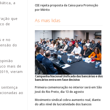
iática, a
CEE rejeita proposta da Caixa para Promoção
por Mérito
ração que
As mais lidas
ico de
s e no
 pensão do
opinião
ouco mais de
2019, vieram
Campanha Nacional Unificada das bancárias e dos
bancários entra em fase decisiva
a sentença
Primeira comemoração no interior será em São
José do Rio Preto, dia 13 de agosto
lacionadas ao
Movimento sindical cobra aumento real, diante
do alto nível de lucratividade dos bancos