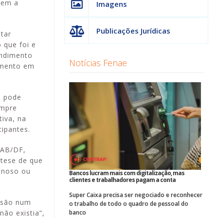
sem a
Imagens
Publicações Jurídicas
tar
 que foi e
endimento
Notícias Fenae
vimento em
o pode
empre
iva, na
cipantes.
OAB/DF,
 tese de que
minoso ou
Bancos lucram mais com digitalização, mas
clientes e trabalhadores pagam a conta
Super Caixa precisa ser negociado e reconhecer
ensão num
o trabalho de todo o quadro de pessoal do
não existia”,
banco