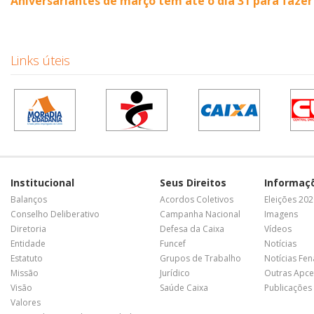
Aniversariantes de março têm até o dia 31 para fazer
Links úteis
Institucional
Seus Direitos
Informaç
Balanços
Acordos Coletivos
Eleições 20
Conselho Deliberativo
Campanha Nacional
Imagens
Diretoria
Defesa da Caixa
Vídeos
Entidade
Funcef
Notícias
Estatuto
Grupos de Trabalho
Notícias Fe
Missão
Jurídico
Outras Apce
Visão
Saúde Caixa
Publicações
Valores