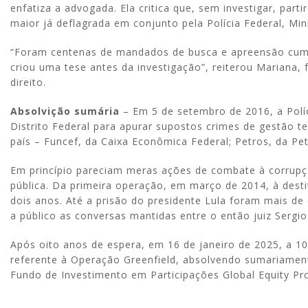
enfatiza a advogada. Ela critica que, sem investigar, par
maior já deflagrada em conjunto pela Polícia Federal, Min
“Foram centenas de mandados de busca e apreensão cump
criou uma tese antes da investigação”, reiterou Mariana
direito.
Absolvição sumária
– Em 5 de setembro de 2016, a Polí
Distrito Federal para apurar supostos crimes de gestão t
país – Funcef, da Caixa Econômica Federal; Petros, da Petr
Em princípio pareciam meras ações de combate à corrupçã
pública. Da primeira operação, em março de 2014, à dest
dois anos. Até a prisão do presidente Lula foram mais d
a público as conversas mantidas entre o então juiz Sergi
Após oito anos de espera, em 16 de janeiro de 2025, a 10ª
referente à Operação Greenfield, absolvendo sumariament
Fundo de Investimento em Participações Global Equity Pro