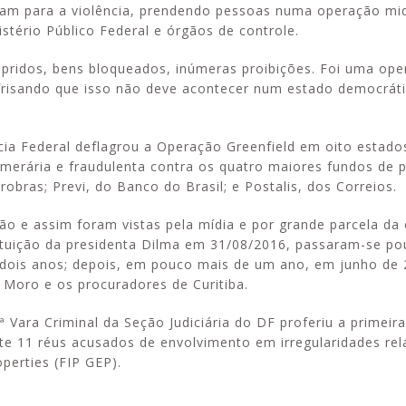
tiram para a violência, prendendo pessoas numa operação mid
istério Público Federal e órgãos de controle.
ridos, bens bloqueados, inúmeras proibições. Foi uma ope
, frisando que isso não deve acontecer num estado democrát
cia Federal deflagrou a Operação Greenfield em oito estado
emerária e fraudulenta contra os quatro maiores fundos de
obras; Previ, do Banco do Brasil; e Postalis, dos Correios.
o e assim foram vistas pela mídia e por grande parcela da 
ituição da presidenta Dilma em 31/08/2016, passaram-se p
e dois anos; depois, em pouco mais de um ano, em junho de 
o Moro e os procuradores de Curitiba.
 Vara Criminal da Seção Judiciária do DF proferiu a primeir
e 11 réus acusados de envolvimento em irregularidades re
perties (FIP GEP).