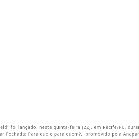
Alerta: golpi
Aproveite a parceria da Apcef
WhatsApp e e
com o Sesi e invista em saúde
enviar falsa
e momentos de lazer!
sobre process
d” foi lançado, nesta quinta-feira (22), em Recife/PE, dura
ar Fechada: Para que e para quem?, promovido pela Anapar