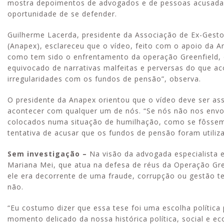
mostra depoimentos de advogados e de pessoas acusadas,
oportunidade de se defender.
Guilherme Lacerda, presidente da Associação de Ex-Ges
(Anapex), esclareceu que o vídeo, feito com o apoio da An
como tem sido o enfrentamento da operação Greenfield,
equivocado de narrativas malfeitas e perversas do que a
irregularidades com os fundos de pensão”, observa.
O presidente da Anapex orientou que o vídeo deve ser as
acontecer com qualquer um de nós. “Se nós não nos env
colocados numa situação de humilhação, como se fôssemos
tentativa de acusar que os fundos de pensão foram utiliza
Sem investigação –
Na visão da advogada especialista 
Mariana Mei, que atua na defesa de réus da Operação Gree
ele era decorrente de uma fraude, corrupção ou gestão tem
não.
“Eu costumo dizer que essa tese foi uma escolha política
momento delicado da nossa histórica política, social e e