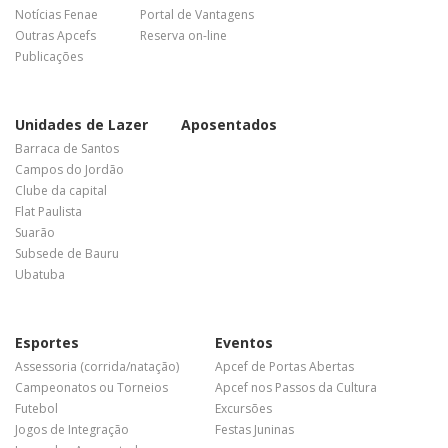
Notícias Fenae
Portal de Vantagens
Outras Apcefs
Reserva on-line
Publicações
Unidades de Lazer
Aposentados
Barraca de Santos
Campos do Jordão
Clube da capital
Flat Paulista
Suarão
Subsede de Bauru
Ubatuba
Esportes
Eventos
Assessoria (corrida/natação)
Apcef de Portas Abertas
Campeonatos ou Torneios
Apcef nos Passos da Cultura
Futebol
Excursões
Jogos de Integração
Festas Juninas