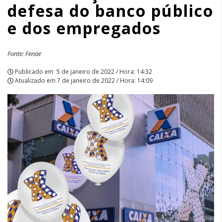
defesa do banco público
público
e dos empregados
e
dos
Fonte: Fenae
empregados
Publicado em
5 de janeiro de 2022 / Hora: 14:32
Atualizado em
7 de janeiro de 2022 / Hora: 14:09
|
APCEF/SP