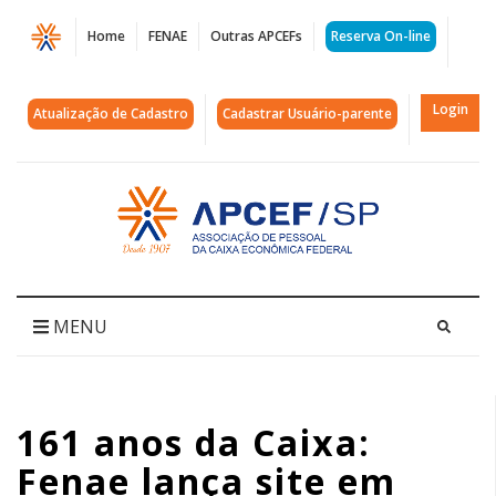
Página
Home
FENAE
Outras APCEFs
Reserva On-line
161
anos
Login
Atualização de Cadastro
Cadastrar Usuário-parente
da
Caixa:
Acessar
página
Fenae
inicial
lança
site
MENU
em
defesa
161 anos da Caixa:
do
Fenae lança site em
banco