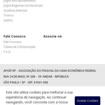
Jogos dos Aposentados
Jogos Regionais ou Nacionais
Quadras Externas
Treinos
xadrez
Fale Conosco
Associe-se
Fale Conosco
Canais de Comunicação
F A Q
APCEF/SP - ASSOCIAÇÃO DO PESSOAL DA CAIXA ECONÔMICA FEDERAL
RUA 24 DE MAIO, Nº 208 - 10º ANDAR - REPÚBLICA
SÃO PAULO / SP - CEP: 01041-000
TEL: +55 (11) 3017-8300
Este site utiliza cookies para melhorar a sua
WhatsApp:
(11) 94597-5758
experiência de navegação. Ao continuar
Acessar
Acessar
Acess
Ac
Aceitar Cookies
navegando, você concorda com a nossa