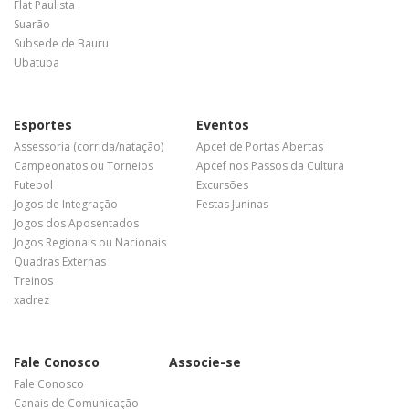
Flat Paulista
Suarão
Subsede de Bauru
Ubatuba
Esportes
Eventos
Assessoria (corrida/natação)
Apcef de Portas Abertas
Campeonatos ou Torneios
Apcef nos Passos da Cultura
Futebol
Excursões
Jogos de Integração
Festas Juninas
Jogos dos Aposentados
Jogos Regionais ou Nacionais
Quadras Externas
Treinos
xadrez
Fale Conosco
Associe-se
Fale Conosco
Canais de Comunicação