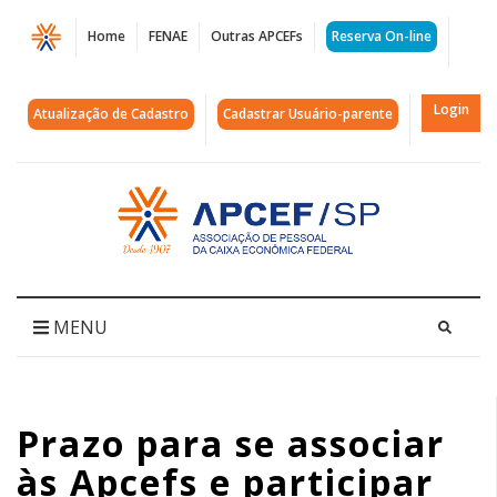
Página
Home
FENAE
Outras APCEFs
Reserva On-line
Prazo
para
Login
Atualização de Cadastro
Cadastrar Usuário-parente
se
associar
Acessar
página
às
inicial
Apcefs
e
MENU
participar
dos
Prazo para se associar
Jogos
às Apcefs e participar
Regionais