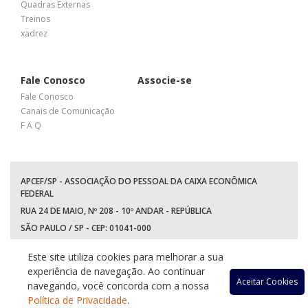
Quadras Externas
Treinos
xadrez
Fale Conosco
Associe-se
Fale Conosco
Canais de Comunicação
F A Q
APCEF/SP - ASSOCIAÇÃO DO PESSOAL DA CAIXA ECONÔMICA
FEDERAL
RUA 24 DE MAIO, Nº 208 - 10º ANDAR - REPÚBLICA
SÃO PAULO / SP - CEP: 01041-000
TEL: +55 (11) 3017-8300
Este site utiliza cookies para melhorar a sua
WhatsApp:
(11) 94597-5758
experiência de navegação. Ao continuar
Acessar
Acessar
Acessa
Ace
Aceitar Cookies
navegando, você concorda com a nossa
Política de Privacidade
.